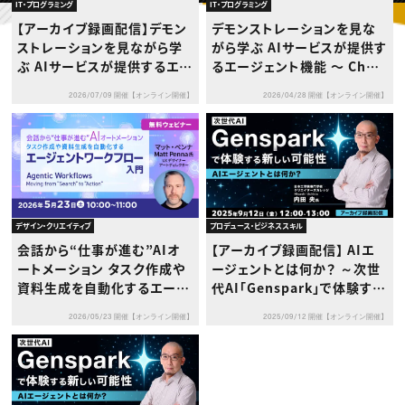
動画配信・映像制作
TOP Creator’s コラム トップ
IT・プログラミング
IT・プログラミング
編集・ライティング
Webクリエイター
セミナー
【アーカイブ録画配信】デモン
デモンストレーションを見な
マーケティング
アプリクリエイター
ディレクション
ストレーションを見ながら学
がら学ぶ AIサービスが提供す
ゲームクリエイター
業界解説・キャリア事情
映像クリエイター
ぶ AIサービスが提供するエー
るエージェント機能 〜 Chat
ニュース・トレンド
お役立ち基礎知識
マーケッター
ジェント機能 〜 ChatGPT／
GPT／Claude／Gemini／C
クリエイターインタビュー
ニュース・トレンド トップ
2026/07/09 開催【オンライン開催】
2026/04/28 開催【オンライン開催】
Claude／Gemini／Copilo
opilotの違いと導入時の考え
C＆R Magazine
Web
tの違いと導入時の考え方 〜
方 〜
映像
ゲーム・エンタメ
広告
出版
CREATIVE VILLAGEからのお知らせ
デザイン・クリエイティブ
プロデュース・ビジネススキル
プロフェッショナル×つながる×メディア
会話から“仕事が進む”AIオ
【アーカイブ録画配信】 AIエ
ートメーション タスク作成や
ージェントとは何か？ ～次世
資料生成を自動化するエージ
代AI「Genspark」で体験する
ェントワークフロー入門
新しい可能性～
2026/05/23 開催【オンライン開催】
2025/09/12 開催【オンライン開催】