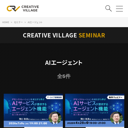
HOME
セミナー
AIエージェント
ACCOUNT
CREATIVE VILLAGE
SEMINAR
ログイン
会員登録
RECRUIT
AIエージェント
クリエイター求人を探す
全5件
CREATIVE JOB求人検索
特集求人
採用説明会
転職支援サービス
CONTENTS
スキルアップしたい！
スキルアップしたい！ トップ
デザイン
TOP Creator’s コラム
プログラミング