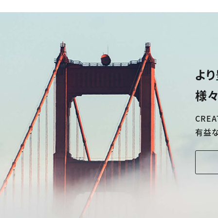
より
様々
CREA
有益