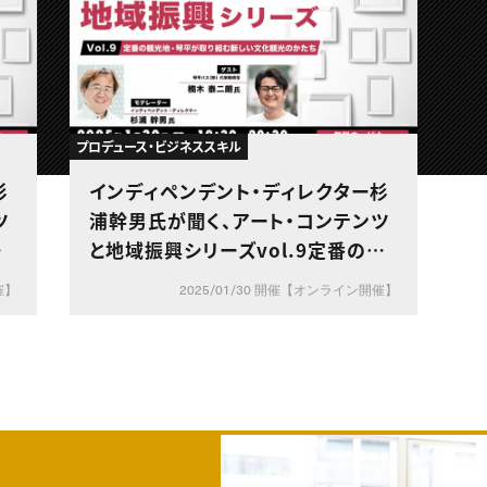
プロデュース・ビジネススキル
杉
インディペンデント・ディレクター杉
ツ
浦幹男氏が聞く、アート・コンテンツ
の
と地域振興シリーズvol.9定番の観
す
光地・琴平が取り組む新しい文化観
催】
2025/01/30 開催【オンライン開催】
光のかたち