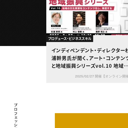
プロデュース・ビジネススキル
インディペンデント・ディレクター
浦幹男氏が聞く、アート・コンテン
と地域振興シリーズvol.10 地域
文化資源をコンテンツ化し、発信
2025/02/27 開催【オンライン開
る
プロフェッショナル×つながる×メディア