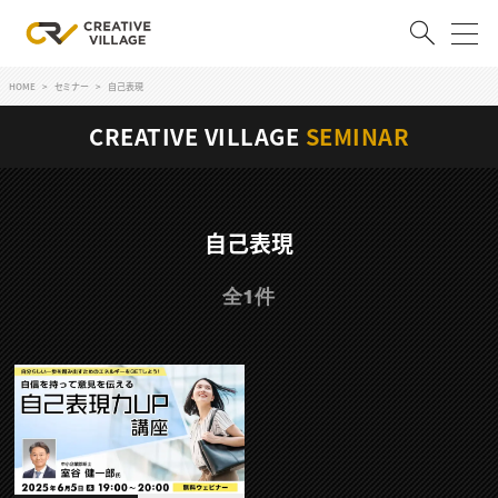
HOME
セミナー
自己表現
ACCOUNT
CREATIVE VILLAGE
SEMINAR
ログイン
会員登録
RECRUIT
自己表現
クリエイター求人を探す
全1件
CREATIVE JOB求人検索
特集求人
採用説明会
転職支援サービス
CONTENTS
スキルアップしたい！
スキルアップしたい！ トップ
デザイン
TOP Creator’s コラム
プログラミング