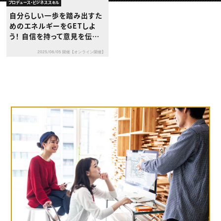
動画配信・映像制作
TOP Creator’s コラム トップ
プロデュース・ビジネススキル
編集・ライティング
Webクリエイター
セミナー
自分らしい一歩を踏み出すた
マーケティング
アプリクリエイター
ディレクション
めのエネルギーをGETしよ
ゲームクリエイター
業界解説・キャリア事情
映像クリエイター
う！ 自信を持って意見を伝え
ニュース・トレンド
お役立ち基礎知識
マーケッター
る自己表現力UP講座
クリエイターインタビュー
ニュース・トレンド トップ
2025/06/05 開催【オンライン開催】
C＆R Magazine
Web
映像
ゲーム・エンタメ
広告
出版
CREATIVE VILLAGEからのお知らせ
プロフェッショナル×つながる×メディア