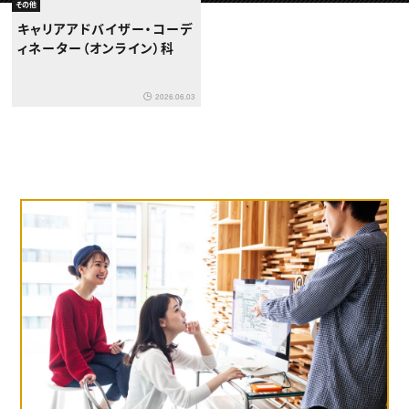
動画配信・映像制作
TOP Creator’s コラム トップ
その他
編集・ライティング
Webクリエイター
セミナー
キャリアアドバイザー・コーデ
マーケティング
アプリクリエイター
ディレクション
ィネーター（オンライン）科
ゲームクリエイター
業界解説・キャリア事情
映像クリエイター
ニュース・トレンド
お役立ち基礎知識
マーケッター
クリエイターインタビュー
ニュース・トレンド トップ
2026.06.03
C＆R Magazine
Web
映像
ゲーム・エンタメ
広告
出版
CREATIVE VILLAGEからのお知らせ
プロフェッショナル×つながる×メディア