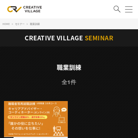
HOME
セミナー
職業訓練
ACCOUNT
CREATIVE VILLAGE
SEMINAR
ログイン
会員登録
RECRUIT
職業訓練
クリエイター求人を探す
全1件
CREATIVE JOB求人検索
特集求人
採用説明会
転職支援サービス
CONTENTS
スキルアップしたい！
スキルアップしたい！ トップ
デザイン
TOP Creator’s コラム
プログラミング