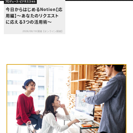
動画配信・映像制作
TOP Creator’s コラム トップ
プロデュース・ビジネススキル
編集・ライティング
Webクリエイター
セミナー
今日からはじめるNotion【応
マーケティング
アプリクリエイター
ディレクション
用編】〜あなたのリクエスト
ゲームクリエイター
業界解説・キャリア事情
映像クリエイター
に応える3つの活用術〜
ニュース・トレンド
お役立ち基礎知識
マーケッター
クリエイターインタビュー
ニュース・トレンド トップ
2026/08/18 開催【オンライン開催】
C＆R Magazine
Web
映像
ゲーム・エンタメ
広告
出版
CREATIVE VILLAGEからのお知らせ
プロフェッショナル×つながる×メディア