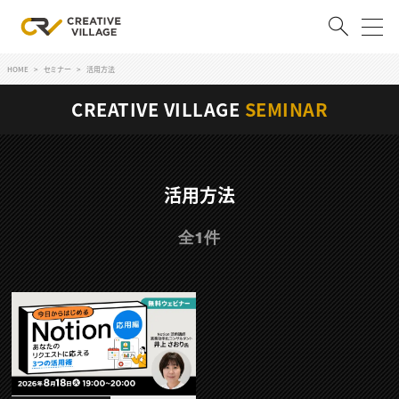
HOME
セミナー
活用方法
ACCOUNT
CREATIVE VILLAGE
SEMINAR
ログイン
会員登録
RECRUIT
活用方法
クリエイター求人を探す
全1件
CREATIVE JOB求人検索
特集求人
採用説明会
転職支援サービス
CONTENTS
スキルアップしたい！
スキルアップしたい！ トップ
デザイン
TOP Creator’s コラム
プログラミング