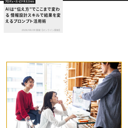
動画配信・映像制作
TOP Creator’s コラム トップ
プロデュース・ビジネススキル
編集・ライティング
Webクリエイター
セミナー
AIは“伝え方”でここまで変わ
マーケティング
アプリクリエイター
ディレクション
る 情報設計スキルで結果を変
ゲームクリエイター
業界解説・キャリア事情
映像クリエイター
えるプロンプト活用術
ニュース・トレンド
お役立ち基礎知識
マーケッター
クリエイターインタビュー
ニュース・トレンド トップ
2026/08/29 開催【オンライン開催】
C＆R Magazine
Web
映像
ゲーム・エンタメ
広告
出版
CREATIVE VILLAGEからのお知らせ
プロフェッショナル×つながる×メディア