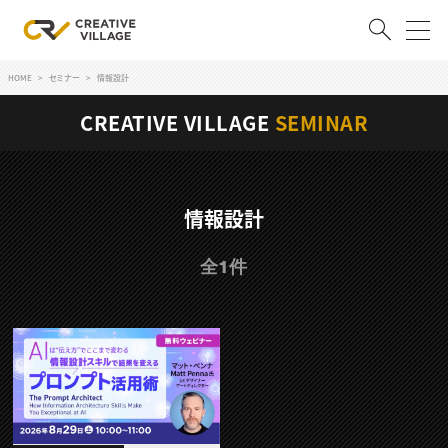
HOME
セミナー
情報設計
ACCOUNT
CREATIVE VILLAGE
SEMINAR
ログイン
会員登録
RECRUIT
情報設計
クリエイター求人を探す
全1件
CREATIVE JOB求人検索
特集求人
採用説明会
転職支援サービス
CONTENTS
スキルアップしたい！
スキルアップしたい！ トップ
デザイン
TOP Creator’s コラム
プログラミング