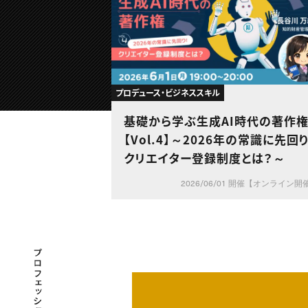
プロデュース・ビジネススキル
基礎から学ぶ生成AI時代の著作
【Vol.4】～2026年の常識に先回り
クリエイター登録制度とは？～
2026/06/01 開催【オンライン開
プロフェッショナル×つながる×メディア