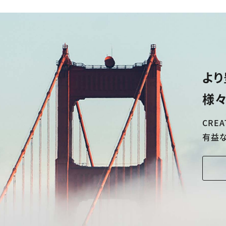
より
様々
CREA
有益