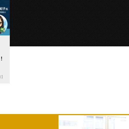
権
！
催】