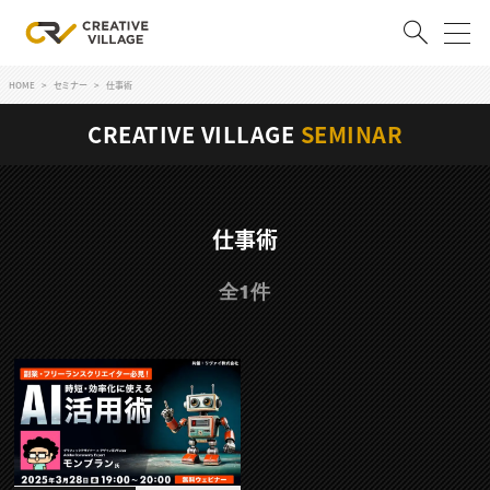
HOME
セミナー
仕事術
ACCOUNT
CREATIVE VILLAGE
SEMINAR
ログイン
会員登録
RECRUIT
仕事術
クリエイター求人を探す
全1件
CREATIVE JOB求人検索
特集求人
採用説明会
転職支援サービス
CONTENTS
スキルアップしたい！
スキルアップしたい！ トップ
デザイン
TOP Creator’s コラム
プログラミング