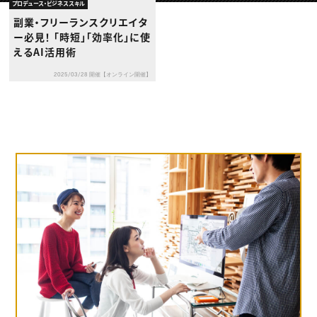
動画配信・映像制作
TOP Creator’s コラム トップ
プロデュース・ビジネススキル
編集・ライティング
Webクリエイター
セミナー
副業・フリーランスクリエイタ
マーケティング
アプリクリエイター
ディレクション
ー必見！ 「時短」「効率化」に使
ゲームクリエイター
業界解説・キャリア事情
映像クリエイター
えるAI活用術
ニュース・トレンド
お役立ち基礎知識
マーケッター
クリエイターインタビュー
ニュース・トレンド トップ
2025/03/28 開催【オンライン開催】
C＆R Magazine
Web
映像
ゲーム・エンタメ
広告
出版
CREATIVE VILLAGEからのお知らせ
プロフェッショナル×つながる×メディア