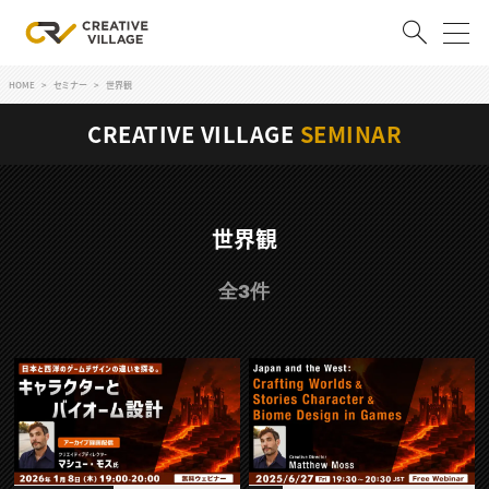
HOME
セミナー
世界観
ACCOUNT
CREATIVE VILLAGE
SEMINAR
ログイン
会員登録
RECRUIT
世界観
クリエイター求人を探す
全3件
CREATIVE JOB求人検索
特集求人
採用説明会
転職支援サービス
CONTENTS
スキルアップしたい！
スキルアップしたい！ トップ
デザイン
TOP Creator’s コラム
プログラミング