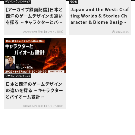
動画配信・映像制作
TOP Creator’s コラム トップ
デザイン・クリエイティブ
その他
編集・ライティング
Webクリエイター
セミナー
【アーカイブ録画配信】日本と
Japan and the West: Craf
マーケティング
アプリクリエイター
ディレクション
西洋のゲームデザインの違い
ting Worlds & Stories Ch
ゲームクリエイター
業界解説・キャリア事情
映像クリエイター
を探る ～キャラクターとバイ
aracter & Biome Design i
ニュース・トレンド
お役立ち基礎知識
マーケッター
オーム設計～
n Games
クリエイターインタビュー
ニュース・トレンド トップ
2026/01/08 開催【オンライン開催】
2025.05.29
C＆R Magazine
Web
映像
ゲーム・エンタメ
広告
出版
CREATIVE VILLAGEからのお知らせ
デザイン・クリエイティブ
プロフェッショナル×つながる×メディア
日本と西洋のゲームデザイン
の違いを探る ～キャラクター
とバイオーム設計～
2025/06/27 開催【オンライン開催】