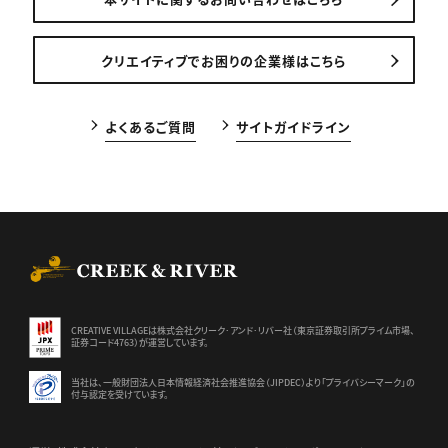
クリエイティブでお困りの企業様はこちら
よくあるご質問
サイトガイドライン
CREEK & RIVER Co., Ltd.
CREATIVE VILLAGEは株式会社クリーク･アンド･リバー社（東京証券
取引所プライム市場、
証券コード4763）が運営しています。
当社は、一般財団法人日本情報経済社会推進協会（JIPDEC）より
「プライバシーマーク」の
付与認定を受けています。