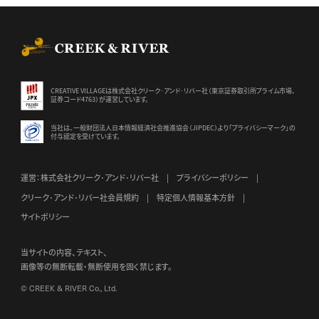
CREEK & RIVER Co., Ltd.
CREATIVE VILLAGEは株式会社クリーク･アンド･リバー社（東京証券
取引所プライム市場、
証券コード4763）が運営しています。
当社は、一般財団法人日本情報経済社会推進協会（JIPDEC）より
「プライバシーマーク」の
付与認定を受けています。
運営：株式会社クリーク･アンド･リバー社
プライバシーポリシー
クリーク･アンド･リバー社会員規約
特定個人情報基本方針
サイトポリシー
当サイトの内容、テキスト、
画像等の無断転載・無断使用を固く禁じます。
© CREEK & RIVER Co., Ltd.