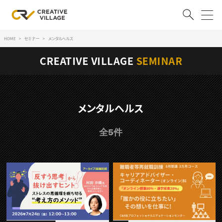
HOME
セミナー
メンタルヘルス
ACCOUNT
CREATIVE VILLAGE
SEMINAR
ログイン
会員登録
RECRUIT
メンタルヘルス
クリエイター求人を探す
全5件
CREATIVE JOB求人検索
特集求人
採用説明会
転職支援サービス
CONTENTS
スキルアップしたい！
スキルアップしたい！ トップ
デザイン
TOP Creator’s コラム
プログラミング