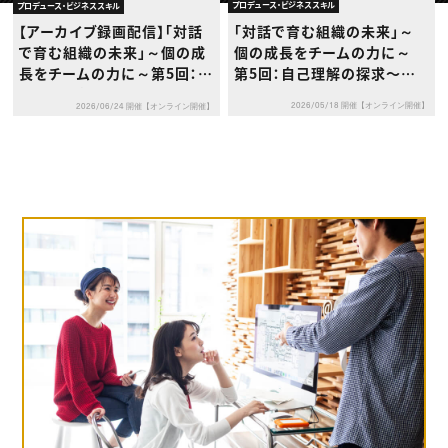
動画配信・映像制作
TOP Creator’s コラム トップ
プロデュース・ビジネススキル
プロデュース・ビジネススキル
編集・ライティング
Webクリエイター
セミナー
「対話で育む組織の未来」～
【アーカイブ録画配信】「対話
マーケティング
アプリクリエイター
ディレクション
個の成長をチームの力に～
で育む組織の未来」～個の成
ゲームクリエイター
業界解説・キャリア事情
映像クリエイター
第5回：自己理解の探求〜思
長をチームの力に～第5回：自
ニュース・トレンド
お役立ち基礎知識
マーケッター
い込みや価値観を知る（メタ
己理解の探求〜思い込みや価
クリエイターインタビュー
ニュース・トレンド トップ
2026/05/18 開催【オンライン開催】
2026/06/24 開催【オンライン開催】
認知を中心に）〜
値観を知る（メタ認知を中心
C＆R Magazine
Web
に）〜
映像
ゲーム・エンタメ
広告
出版
CREATIVE VILLAGEからのお知らせ
プロフェッショナル×つながる×メディア