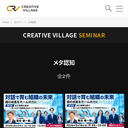
HOME
セミナー
メタ認知
ACCOUNT
CREATIVE VILLAGE
SEMINAR
ログイン
会員登録
RECRUIT
メタ認知
クリエイター求人を探す
全2件
CREATIVE JOB求人検索
特集求人
採用説明会
転職支援サービス
CONTENTS
スキルアップしたい！
スキルアップしたい！ トップ
デザイン
TOP Creator’s コラム
プログラミング