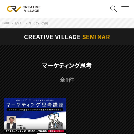
HOME
セミナー
マーケティング思考
ACCOUNT
CREATIVE VILLAGE
SEMINAR
ログイン
会員登録
RECRUIT
マーケティング思考
クリエイター求人を探す
全1件
CREATIVE JOB求人検索
特集求人
採用説明会
転職支援サービス
CONTENTS
スキルアップしたい！
スキルアップしたい！ トップ
デザイン
TOP Creator’s コラム
プログラミング