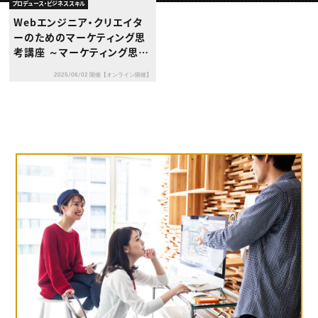
動画配信・映像制作
TOP Creator’s コラム トップ
プロデュース・ビジネススキル
編集・ライティング
Webクリエイター
セミナー
Webエンジニア・クリエイタ
マーケティング
アプリクリエイター
ディレクション
ーのためのマーケティング思
ゲームクリエイター
業界解説・キャリア事情
映像クリエイター
考講座 ～マーケティング思考
ニュース・トレンド
お役立ち基礎知識
マーケッター
でコンテンツ提案力を身につ
クリエイターインタビュー
ニュース・トレンド トップ
2025/06/02 開催【オンライン開催】
けよう～
C＆R Magazine
Web
映像
ゲーム・エンタメ
広告
出版
CREATIVE VILLAGEからのお知らせ
プロフェッショナル×つながる×メディア