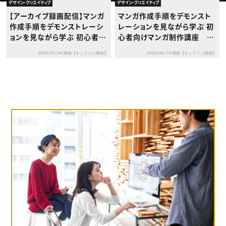
動画配信・映像制作
TOP Creator’s コラム トップ
デザイン・クリエイティブ
デザイン・クリエイティブ
編集・ライティング
Webクリエイター
セミナー
【アーカイブ録画配信】マンガ
マンガ作成手順をデモンスト
マーケティング
アプリクリエイター
ディレクション
作成手順をデモンストレーシ
レーションを見ながら学ぶ 初
ゲームクリエイター
業界解説・キャリア事情
映像クリエイター
ョンを見ながら学ぶ 初心者向
心者向けマンガ制作講座 V
ニュース・トレンド
お役立ち基礎知識
マーケッター
けマンガ制作講座 Vol.1プ
ol.1プロット
クリエイターインタビュー
ニュース・トレンド トップ
2025/07/04 開催【オンライン開催】
2025/06/18 開催【オンライン開催】
ロット
C＆R Magazine
Web
映像
ゲーム・エンタメ
広告
出版
CREATIVE VILLAGEからのお知らせ
プロフェッショナル×つながる×メディア