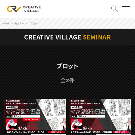
HOME
セミナー
プロット
ACCOUNT
CREATIVE VILLAGE
SEMINAR
ログイン
会員登録
RECRUIT
プロット
クリエイター求人を探す
全2件
CREATIVE JOB求人検索
特集求人
採用説明会
転職支援サービス
CONTENTS
スキルアップしたい！
スキルアップしたい！ トップ
デザイン
TOP Creator’s コラム
プログラミング