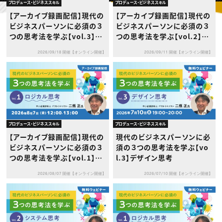
動画配信・映像制作
TOP Creator’s コラム トップ
プロデュース・ビジネススキル
プロデュース・ビジネススキル
編集・ライティング
Webクリエイター
セミナー
【アーカイブ録画配信】現代の
【アーカイブ録画配信】現代の
マーケティング
アプリクリエイター
ディレクション
ビジネスパーソンに必須の３
ビジネスパーソンに必須の３
ゲームクリエイター
業界解説・キャリア事情
映像クリエイター
つの思考法を学ぶ【vol.3】デ
つの思考法を学ぶ【vol.2】シ
ニュース・トレンド
お役立ち基礎知識
マーケッター
ザイン思考
ステム思考
クリエイターインタビュー
ニュース・トレンド トップ
2026/09/18 開催【オンライン開催】
2026/09/11 開催【オンライン開催】
C＆R Magazine
Web
映像
ゲーム・エンタメ
広告
出版
CREATIVE VILLAGEからのお知らせ
プロデュース・ビジネススキル
プロデュース・ビジネススキル
プロフェッショナル×つながる×メディア
【アーカイブ録画配信】現代の
現代のビジネスパーソンに必
ビジネスパーソンに必須の３
須の３つの思考法を学ぶ【vo
つの思考法を学ぶ【vol.1】ロ
l.3】デザイン思考
ジカル思考
2026/08/07 開催【オンライン開催】
2026/07/10 開催【オンライン開催】