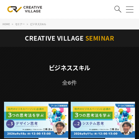
HOME
セミナー
ビジネススキル
ACCOUNT
CREATIVE VILLAGE
SEMINAR
ログイン
会員登録
RECRUIT
ビジネススキル
クリエイター求人を探す
全6件
CREATIVE JOB求人検索
特集求人
採用説明会
転職支援サービス
CONTENTS
スキルアップしたい！
スキルアップしたい！ トップ
デザイン
TOP Creator’s コラム
プログラミング