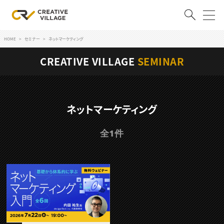
HOME
セミナー
ネットマーケティング
ACCOUNT
CREATIVE VILLAGE
SEMINAR
ログイン
会員登録
RECRUIT
ネットマーケティング
クリエイター求人を探す
全1件
CREATIVE JOB求人検索
特集求人
採用説明会
転職支援サービス
CONTENTS
スキルアップしたい！
スキルアップしたい！ トップ
デザイン
TOP Creator’s コラム
プログラミング