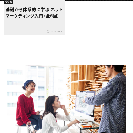
動画配信・映像制作
TOP Creator’s コラム トップ
その他
編集・ライティング
Webクリエイター
セミナー
基礎から体系的に学ぶ ネット
マーケティング
アプリクリエイター
ディレクション
マーケティング入門（全6回）
ゲームクリエイター
業界解説・キャリア事情
映像クリエイター
ニュース・トレンド
お役立ち基礎知識
マーケッター
クリエイターインタビュー
ニュース・トレンド トップ
2026.06.01
C＆R Magazine
Web
映像
ゲーム・エンタメ
広告
出版
CREATIVE VILLAGEからのお知らせ
プロフェッショナル×つながる×メディア