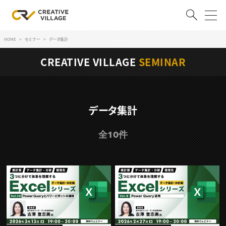
HOME
セミナー
データ集計
ACCOUNT
CREATIVE VILLAGE
SEMINAR
ログイン
会員登録
RECRUIT
データ集計
クリエイター求人を探す
全10件
CREATIVE JOB求人検索
特集求人
採用説明会
転職支援サービス
CONTENTS
スキルアップしたい！
スキルアップしたい！ トップ
デザイン
TOP Creator’s コラム
プログラミング