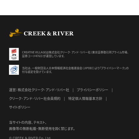
CREEK & RIVER Co., Ltd.
CREATIVE VILLAGEは株式会社クリーク･アンド･リバー社（東京証券
取引所プライム市場、
証券コード4763）が運営しています。
当社は、一般財団法人日本情報経済社会推進協会（JIPDEC）より
「プライバシーマーク」の
付与認定を受けています。
運営：株式会社クリーク･アンド･リバー社
プライバシーポリシー
クリーク･アンド･リバー社会員規約
特定個人情報基本方針
サイトポリシー
当サイトの内容、テキスト、
画像等の無断転載・無断使用を固く禁じます。
© CREEK & RIVER Co., Ltd.