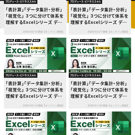
動画配信・映像制作
TOP Creator’s コラム トップ
プロデュース・ビジネススキル
プロデュース・ビジネススキル
編集・ライティング
Webクリエイター
セミナー
「表計算」「データ集計・分析」
「表計算」「データ集計・分析」
マーケティング
アプリクリエイター
ディレクション
「視覚化」 ３つに分けて体系を
「視覚化」 ３つに分けて体系を
ゲームクリエイター
業界解説・キャリア事情
映像クリエイター
理解するExcelシリーズ デー
理解するExcelシリーズ デー
ニュース・トレンド
お役立ち基礎知識
マーケッター
タ集計・分析編 Vol.10【Pow
タ集計・分析編 Vol.9【Powe
クリエイターインタビュー
ニュース・トレンド トップ
2026/03/13 開催【オンライン開催】
2026/02/27 開催【オンライン開催】
er Queryとパワーピボットの
r Query活用】
C＆R Magazine
Web
連携】
映像
ゲーム・エンタメ
広告
出版
CREATIVE VILLAGEからのお知らせ
プロデュース・ビジネススキル
プロデュース・ビジネススキル
プロフェッショナル×つながる×メディア
「表計算」「データ集計・分析」
「表計算」「データ集計・分析」
「視覚化」 ３つに分けて体系を
「視覚化」 ３つに分けて体系を
理解するExcelシリーズ デー
理解するExcelシリーズ デー
タ集計・分析編 Vol.8【Powe
タ集計・分析編 Vol.7【パワー
2026/02/13 開催【オンライン開催】
2026/01/30 開催【オンライン開催】
r Query入門】
ピボット活用②（時系列分
析）】