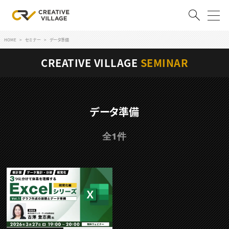
HOME
セミナー
データ準備
ACCOUNT
CREATIVE VILLAGE
SEMINAR
ログイン
会員登録
RECRUIT
データ準備
クリエイター求人を探す
全1件
CREATIVE JOB求人検索
特集求人
採用説明会
転職支援サービス
CONTENTS
スキルアップしたい！
スキルアップしたい！ トップ
デザイン
TOP Creator’s コラム
プログラミング