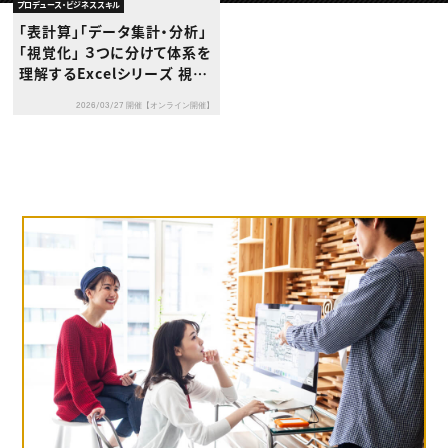
動画配信・映像制作
TOP Creator’s コラム トップ
プロデュース・ビジネススキル
編集・ライティング
Webクリエイター
セミナー
「表計算」「データ集計・分析」
マーケティング
アプリクリエイター
ディレクション
「視覚化」 ３つに分けて体系を
ゲームクリエイター
業界解説・キャリア事情
映像クリエイター
理解するExcelシリーズ 視覚
ニュース・トレンド
お役立ち基礎知識
マーケッター
化編 Vol.1【グラフ作成の基
クリエイターインタビュー
ニュース・トレンド トップ
2026/03/27 開催【オンライン開催】
礎とデータ準備】
C＆R Magazine
Web
映像
ゲーム・エンタメ
広告
出版
CREATIVE VILLAGEからのお知らせ
プロフェッショナル×つながる×メディア