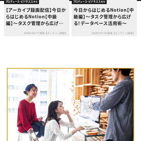
動画配信・映像制作
TOP Creator’s コラム トップ
プロデュース・ビジネススキル
プロデュース・ビジネススキル
編集・ライティング
Webクリエイター
セミナー
【アーカイブ録画配信】今日か
今日からはじめるNotion【中
マーケティング
アプリクリエイター
ディレクション
らはじめるNotion【中級
級編】〜タスク管理から広げ
ゲームクリエイター
業界解説・キャリア事情
映像クリエイター
編】〜タスク管理から広げる！
る！データベース活用術〜
ニュース・トレンド
お役立ち基礎知識
マーケッター
データベース活用術〜
クリエイターインタビュー
ニュース・トレンド トップ
2026/08/17 開催【オンライン開催】
2026/07/16 開催【オンライン開催】
C＆R Magazine
Web
映像
ゲーム・エンタメ
広告
出版
CREATIVE VILLAGEからのお知らせ
プロフェッショナル×つながる×メディア