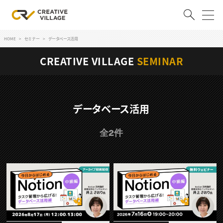
HOME
セミナー
データベース活用
ACCOUNT
CREATIVE VILLAGE
SEMINAR
ログイン
会員登録
RECRUIT
データベース活用
クリエイター求人を探す
全2件
CREATIVE JOB求人検索
特集求人
採用説明会
転職支援サービス
CONTENTS
スキルアップしたい！
スキルアップしたい！ トップ
デザイン
TOP Creator’s コラム
プログラミング