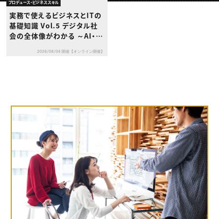
動画配信・映像制作
TOP Creator’s コラム トップ
プロデュース・ビジネススキル
編集・ライティング
Webクリエイター
セミナー
実務で使えるビジネスとITの
マーケティング
アプリクリエイター
ディレクション
基礎知識 Vol.5 デジタル社
ゲームクリエイター
業界解説・キャリア事情
映像クリエイター
会の全体像がわかる ～AI・Io
ニュース・トレンド
お役立ち基礎知識
マーケッター
T・電子ビジネスで読み解く最
クリエイターインタビュー
ニュース・トレンド トップ
2026/08/04 開催【オンライン開催】
新ビジネスの仕組み～
C＆R Magazine
Web
映像
ゲーム・エンタメ
広告
出版
CREATIVE VILLAGEからのお知らせ
プロフェッショナル×つながる×メディア