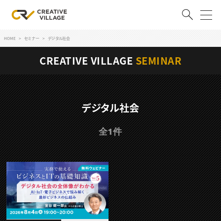
HOME
セミナー
デジタル社会
ACCOUNT
CREATIVE VILLAGE
SEMINAR
ログイン
会員登録
RECRUIT
デジタル社会
クリエイター求人を探す
全1件
CREATIVE JOB求人検索
特集求人
採用説明会
転職支援サービス
CONTENTS
スキルアップしたい！
スキルアップしたい！ トップ
デザイン
TOP Creator’s コラム
プログラミング