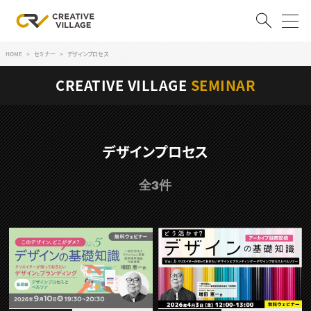
HOME
セミナー
デザインプロセス
ACCOUNT
CREATIVE VILLAGE
SEMINAR
ログイン
会員登録
RECRUIT
デザインプロセス
クリエイター求人を探す
全3件
CREATIVE JOB求人検索
特集求人
採用説明会
転職支援サービス
CONTENTS
スキルアップしたい！
スキルアップしたい！ トップ
デザイン
TOP Creator’s コラム
プログラミング