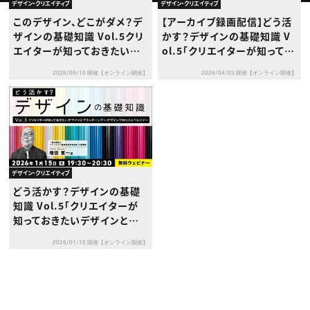
動画配信・映像制作
TOP Creator’s コラム トップ
デザイン・クリエイティブ
デザイン・クリエイティブ
編集・ライティング
Webクリエイター
セミナー
このデザイン、どこがダメ？デ
【アーカイブ録画配信】どう活
マーケティング
アプリクリエイター
ディレクション
ザインの基礎知識 Vol.5クリ
かす？デザインの基礎知識 V
ゲームクリエイター
業界解説・キャリア事情
映像クリエイター
エイターが知っておきたいデ
ol.5「クリエイターが知ってお
ニュース・トレンド
お役立ち基礎知識
マーケッター
ザインとブランディング［基礎
きたいデザインとブランディン
クリエイターインタビュー
ニュース・トレンド トップ
2026/09/10 開催【オンライン開催】
2026/04/03 開催【オンライン開催】
編］～デザインプロセスとペ
グ〜デザインプロセスとペル
C＆R Magazine
Web
ルソナ～
ソナ〜」
映像
ゲーム・エンタメ
広告
出版
CREATIVE VILLAGEからのお知らせ
デザイン・クリエイティブ
プロフェッショナル×つながる×メディア
どう活かす？デザインの基礎
知識 Vol.5「クリエイターが
知っておきたいデザインとブ
ランディング〜デザインプロ
2026/01/15 開催【オンライン開催】
セスとペルソナ〜」