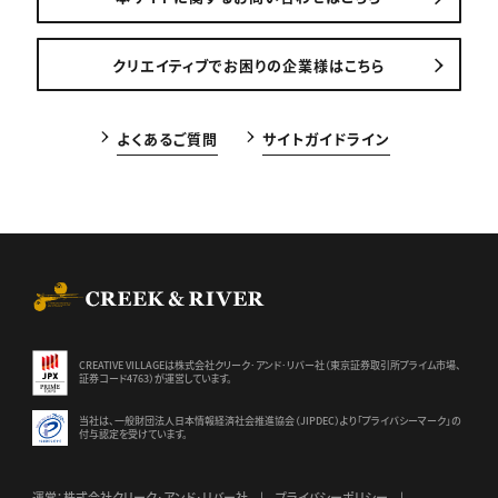
クリエイティブでお困りの企業様はこちら
よくあるご質問
サイトガイドライン
CREEK & RIVER Co., Ltd.
CREATIVE VILLAGEは株式会社クリーク･アンド･リバー社（東京証券
取引所プライム市場、
証券コード4763）が運営しています。
当社は、一般財団法人日本情報経済社会推進協会（JIPDEC）より
「プライバシーマーク」の
付与認定を受けています。
運営：株式会社クリーク･アンド･リバー社
プライバシーポリシー