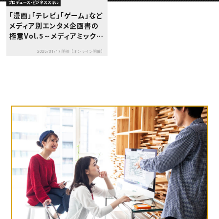
動画配信・映像制作
TOP Creator’s コラム トップ
プロデュース・ビジネススキル
編集・ライティング
Webクリエイター
セミナー
「漫画」「テレビ」「ゲーム」など
マーケティング
アプリクリエイター
ディレクション
メディア別エンタメ企画書の
ゲームクリエイター
業界解説・キャリア事情
映像クリエイター
極意Vol.5～メディアミックス
ニュース・トレンド
お役立ち基礎知識
マーケッター
想定の企画書の作り方～
クリエイターインタビュー
ニュース・トレンド トップ
2025/01/17 開催【オンライン開催】
C＆R Magazine
Web
映像
ゲーム・エンタメ
広告
出版
CREATIVE VILLAGEからのお知らせ
プロフェッショナル×つながる×メディア