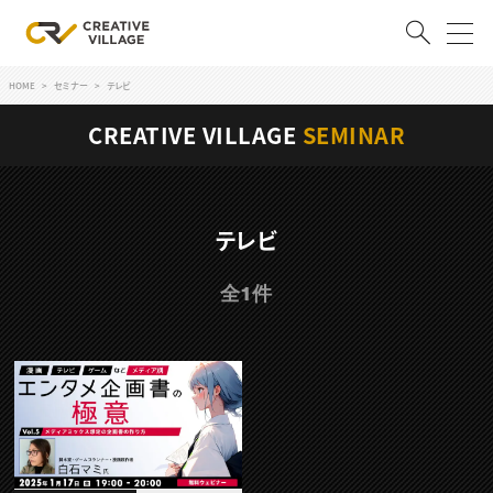
HOME
セミナー
テレビ
ACCOUNT
CREATIVE VILLAGE
SEMINAR
ログイン
会員登録
RECRUIT
テレビ
クリエイター求人を探す
全1件
CREATIVE JOB求人検索
特集求人
採用説明会
転職支援サービス
CONTENTS
スキルアップしたい！
スキルアップしたい！ トップ
デザイン
TOP Creator’s コラム
プログラミング