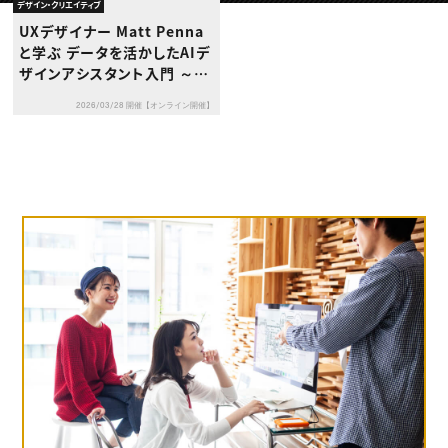
動画配信・映像制作
TOP Creator’s コラム トップ
デザイン・クリエイティブ
編集・ライティング
Webクリエイター
セミナー
UXデザイナー Matt Penna
マーケティング
アプリクリエイター
ディレクション
と学ぶ データを活かしたAIデ
ゲームクリエイター
業界解説・キャリア事情
映像クリエイター
ザインアシスタント入門 ～ワ
ニュース・トレンド
お役立ち基礎知識
マーケッター
ークフローにAIを取り入れる
クリエイターインタビュー
ニュース・トレンド トップ
2026/03/28 開催【オンライン開催】
実践ワークショップ～
C＆R Magazine
Web
映像
ゲーム・エンタメ
広告
出版
CREATIVE VILLAGEからのお知らせ
プロフェッショナル×つながる×メディア