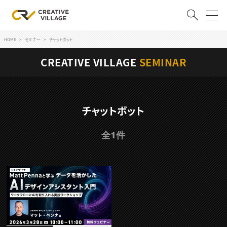
HOME
セミナー
チャットボット
ACCOUNT
CREATIVE VILLAGE
SEMINAR
ログイン
会員登録
RECRUIT
チャットボット
クリエイター求人を探す
全1件
CREATIVE JOB求人検索
特集求人
採用説明会
転職支援サービス
CONTENTS
スキルアップしたい！
スキルアップしたい！ トップ
デザイン
TOP Creator’s コラム
プログラミング