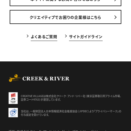
クリエイティブでお困りの企業様はこちら
よくあるご質問
サイトガイドライン
CREEK & RIVER Co., Ltd.
CREATIVE VILLAGEは株式会社クリーク･アンド･リバー社（東京証券
取引所プライム市場、
証券コード4763）が運営しています。
当社は、一般財団法人日本情報経済社会推進協会（JIPDEC）より
「プライバシーマーク」の
付与認定を受けています。