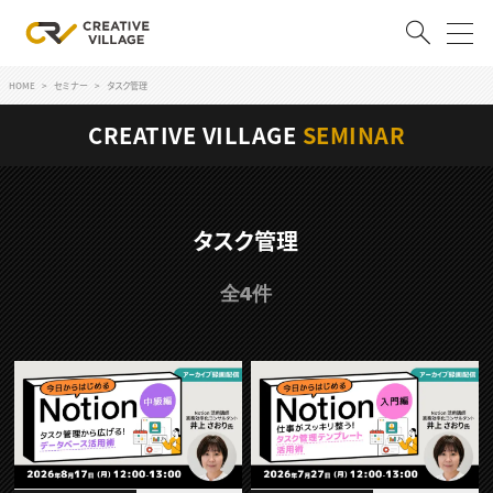
HOME
セミナー
タスク管理
ACCOUNT
CREATIVE VILLAGE
SEMINAR
ログイン
会員登録
RECRUIT
タスク管理
クリエイター求人を探す
全4件
CREATIVE JOB求人検索
特集求人
採用説明会
転職支援サービス
CONTENTS
スキルアップしたい！
スキルアップしたい！ トップ
デザイン
TOP Creator’s コラム
プログラミング