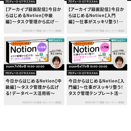
動画配信・映像制作
TOP Creator’s コラム トップ
プロデュース・ビジネススキル
プロデュース・ビジネススキル
編集・ライティング
Webクリエイター
セミナー
【アーカイブ録画配信】今日か
【アーカイブ録画配信】今日か
マーケティング
アプリクリエイター
ディレクション
らはじめるNotion【中級
らはじめるNotion【入門
ゲームクリエイター
業界解説・キャリア事情
映像クリエイター
編】〜タスク管理から広げる！
編】〜仕事がスッキリ整う！タ
ニュース・トレンド
お役立ち基礎知識
マーケッター
データベース活用術〜
スク管理テンプレート活用
クリエイターインタビュー
ニュース・トレンド トップ
2026/08/17 開催【オンライン開催】
2026/07/27 開催【オンライン開催】
術〜
C＆R Magazine
Web
映像
ゲーム・エンタメ
広告
出版
CREATIVE VILLAGEからのお知らせ
プロデュース・ビジネススキル
プロデュース・ビジネススキル
プロフェッショナル×つながる×メディア
今日からはじめるNotion【中
今日からはじめるNotion【入
級編】〜タスク管理から広げ
門編】〜仕事がスッキリ整う！
る！データベース活用術〜
タスク管理テンプレート活用
術〜
2026/07/16 開催【オンライン開催】
2026/06/17 開催【オンライン開催】