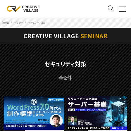
HOME
セミナー
セキュリティ対策
ACCOUNT
CREATIVE VILLAGE
SEMINAR
ログイン
会員登録
RECRUIT
セキュリティ対策
クリエイター求人を探す
全2件
CREATIVE JOB求人検索
特集求人
採用説明会
転職支援サービス
CONTENTS
スキルアップしたい！
スキルアップしたい！ トップ
デザイン
TOP Creator’s コラム
プログラミング