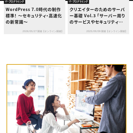
動画配信・映像制作
TOP Creator’s コラム トップ
IT・プログラミング
IT・プログラミング
編集・ライティング
Webクリエイター
セミナー
WordPress 7.0時代の制作
クリエイターのためのサーバ
マーケティング
アプリクリエイター
ディレクション
標準！ 〜セキュリティ・高速化
ー基礎 Vol.3 「サーバー周り
ゲームクリエイター
業界解説・キャリア事情
映像クリエイター
の新常識〜
のサービスやセキュリティ対
ニュース・トレンド
お役立ち基礎知識
マーケッター
策について」
クリエイターインタビュー
ニュース・トレンド トップ
2026/05/27 開催【オンライン開催】
2025/09/09 開催【オンライン開催】
C＆R Magazine
Web
映像
ゲーム・エンタメ
広告
出版
CREATIVE VILLAGEからのお知らせ
プロフェッショナル×つながる×メディア