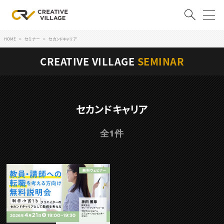
HOME
セミナー
セカンドキャリア
ACCOUNT
CREATIVE VILLAGE
SEMINAR
ログイン
会員登録
RECRUIT
セカンドキャリア
クリエイター求人を探す
全1件
CREATIVE JOB求人検索
特集求人
採用説明会
転職支援サービス
CONTENTS
スキルアップしたい！
スキルアップしたい！ トップ
デザイン
TOP Creator’s コラム
プログラミング