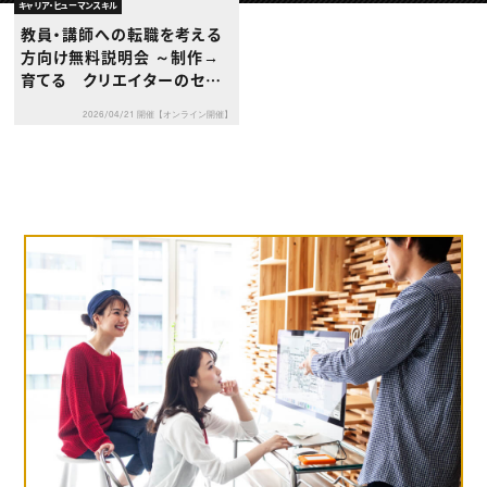
動画配信・映像制作
TOP Creator’s コラム トップ
キャリア・ヒューマンスキル
編集・ライティング
Webクリエイター
セミナー
教員・講師への転職を考える
マーケティング
アプリクリエイター
ディレクション
方向け無料説明会 ～制作→
ゲームクリエイター
業界解説・キャリア事情
映像クリエイター
育てる クリエイターのセカ
ニュース・トレンド
お役立ち基礎知識
マーケッター
ンドキャリアとして教育を考え
クリエイターインタビュー
ニュース・トレンド トップ
2026/04/21 開催【オンライン開催】
る～
C＆R Magazine
Web
映像
ゲーム・エンタメ
広告
出版
CREATIVE VILLAGEからのお知らせ
プロフェッショナル×つながる×メディア