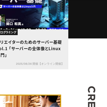
・プログラミング
クリエイターのためのサーバー基礎
ol.1 「サーバーの全体像とLinux
門」
2025/08/26 開催【オンライン開催】
CREA