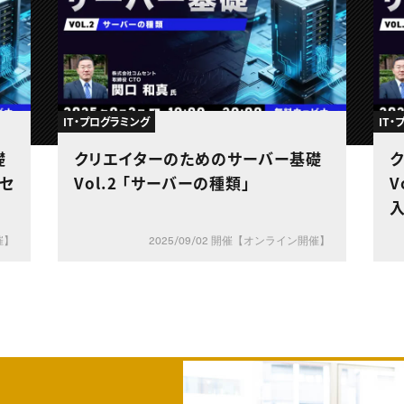
IT・プログラミング
IT
礎
クリエイターのためのサーバー基礎
やセ
Vol.2 「サーバーの種類」
V
入
催】
2025/09/02 開催【オンライン開催】