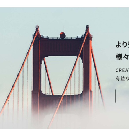
より
様々
CREA
有益