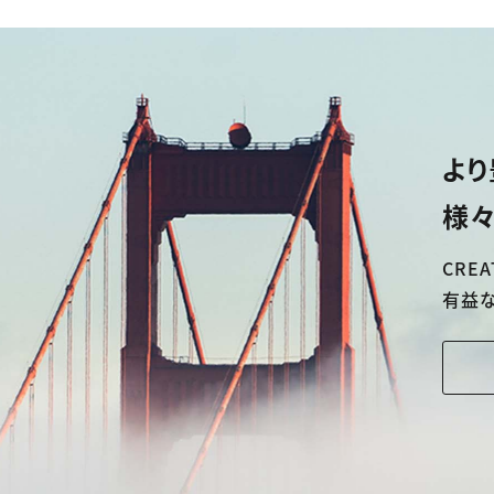
より
様々
CREA
有益