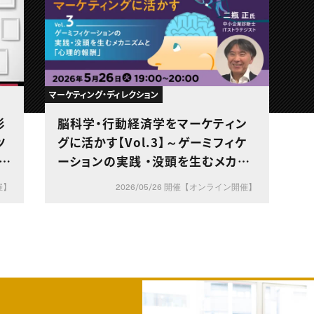
マーケティング・ディレクション
杉
脳科学・行動経済学をマーケティン
ツ
グに活かす【Vol.3】～ゲーミフィケ
化時
ーションの実践 ・没頭を生むメカニ
～
ズムと「心理的報酬」～
催】
2026/05/26 開催【オンライン開催】
ポ