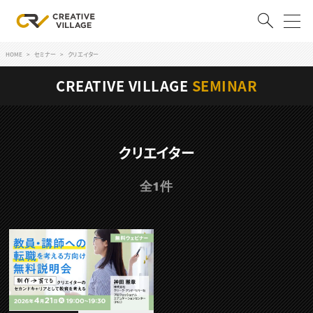
HOME
セミナー
クリエイター
ACCOUNT
CREATIVE VILLAGE
SEMINAR
ログイン
会員登録
RECRUIT
クリエイター
クリエイター求人を探す
全1件
CREATIVE JOB求人検索
特集求人
採用説明会
転職支援サービス
CONTENTS
スキルアップしたい！
スキルアップしたい！ トップ
デザイン
TOP Creator’s コラム
プログラミング