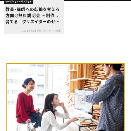
動画配信・映像制作
TOP Creator’s コラム トップ
キャリア・ヒューマンスキル
編集・ライティング
Webクリエイター
セミナー
教員・講師への転職を考える
マーケティング
アプリクリエイター
ディレクション
方向け無料説明会 ～制作→
ゲームクリエイター
業界解説・キャリア事情
映像クリエイター
育てる クリエイターのセカ
ニュース・トレンド
お役立ち基礎知識
マーケッター
ンドキャリアとして教育を考え
クリエイターインタビュー
ニュース・トレンド トップ
2026/04/21 開催【オンライン開催】
る～
C＆R Magazine
Web
映像
ゲーム・エンタメ
広告
出版
CREATIVE VILLAGEからのお知らせ
プロフェッショナル×つながる×メディア