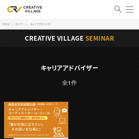
HOME
セミナー
キャリアアドバイザー
ACCOUNT
CREATIVE VILLAGE
SEMINAR
ログイン
会員登録
RECRUIT
キャリアアドバイザー
クリエイター求人を探す
全1件
CREATIVE JOB求人検索
特集求人
採用説明会
転職支援サービス
CONTENTS
スキルアップしたい！
スキルアップしたい！ トップ
デザイン
TOP Creator’s コラム
プログラミング