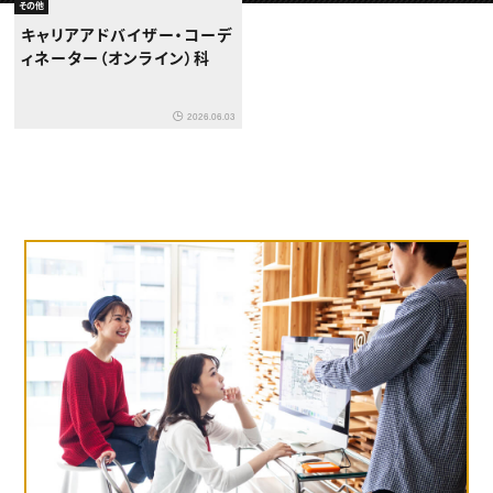
動画配信・映像制作
TOP Creator’s コラム トップ
その他
編集・ライティング
Webクリエイター
セミナー
キャリアアドバイザー・コーデ
マーケティング
アプリクリエイター
ディレクション
ィネーター（オンライン）科
ゲームクリエイター
業界解説・キャリア事情
映像クリエイター
ニュース・トレンド
お役立ち基礎知識
マーケッター
クリエイターインタビュー
ニュース・トレンド トップ
2026.06.03
C＆R Magazine
Web
映像
ゲーム・エンタメ
広告
出版
CREATIVE VILLAGEからのお知らせ
プロフェッショナル×つながる×メディア