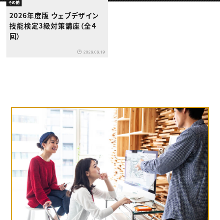
動画配信・映像制作
TOP Creator’s コラム トップ
その他
編集・ライティング
Webクリエイター
セミナー
2026年度版 ウェブデザイン
マーケティング
アプリクリエイター
ディレクション
技能検定3級対策講座（全４
ゲームクリエイター
業界解説・キャリア事情
映像クリエイター
回）
ニュース・トレンド
お役立ち基礎知識
マーケッター
クリエイターインタビュー
ニュース・トレンド トップ
2026.06.19
C＆R Magazine
Web
映像
ゲーム・エンタメ
広告
出版
CREATIVE VILLAGEからのお知らせ
プロフェッショナル×つながる×メディア