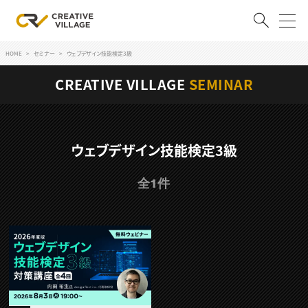
HOME
セミナー
ウェブデザイン技能検定3級
ACCOUNT
CREATIVE VILLAGE
SEMINAR
ログイン
会員登録
RECRUIT
ウェブデザイン技能検定3級
クリエイター求人を探す
全1件
CREATIVE JOB求人検索
特集求人
採用説明会
転職支援サービス
CONTENTS
スキルアップしたい！
スキルアップしたい！ トップ
デザイン
TOP Creator’s コラム
プログラミング