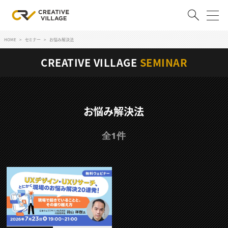
HOME
セミナー
お悩み解決法
ACCOUNT
CREATIVE VILLAGE
SEMINAR
ログイン
会員登録
RECRUIT
お悩み解決法
クリエイター求人を探す
全1件
CREATIVE JOB求人検索
特集求人
採用説明会
転職支援サービス
CONTENTS
スキルアップしたい！
スキルアップしたい！ トップ
デザイン
TOP Creator’s コラム
プログラミング