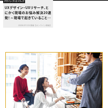
動画配信・映像制作
TOP Creator’s コラム トップ
デザイン・クリエイティブ
編集・ライティング
Webクリエイター
セミナー
UXデザイン・UXリサーチ、と
マーケティング
アプリクリエイター
ディレクション
にかく現場のお悩み解決20連
ゲームクリエイター
業界解説・キャリア事情
映像クリエイター
発！～現場で起きていること
ニュース・トレンド
お役立ち基礎知識
マーケッター
と、その乗り越え方～
クリエイターインタビュー
ニュース・トレンド トップ
2026/07/23 開催【オンライン開催】
C＆R Magazine
Web
映像
ゲーム・エンタメ
広告
出版
CREATIVE VILLAGEからのお知らせ
プロフェッショナル×つながる×メディア