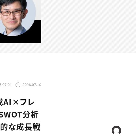
6.07.01
2026.07.10
AI×フレ
SWOT分析
体的な成長戦
CREA