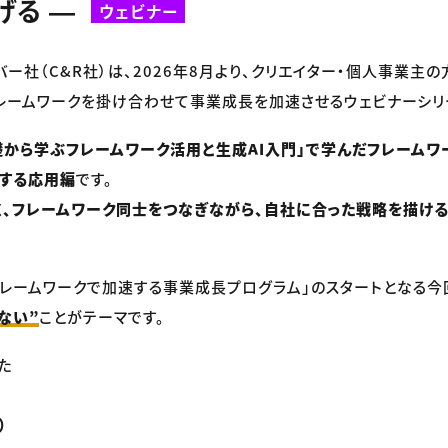
げる ―
ウェビナー
バー社（C&R社）は、2026年8月より、クリエイター・個人事業主の
レームワークを掛け合わせて事業成長を加速させるウェビナーシリ
礎から学ぶフレームワーク活用と生成AI入門」で学んだフレームワ
にする応用編
です。
、フレームワーク同士をつなぎながら、自社に合った戦略を描け
フレームワークで加速する事業成長プログラム」のスタートとなる今
ない”
ことがテーマです。
た
）