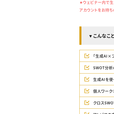
★ウェビナー内で生成A
アカウントをお持ち
▼こんなこ
「生成AI
SWOT分
生成AIを使
個人ワーク①
クロスSW