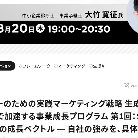
フレームワーク
マーケティング
生成AI
クション
202
ーのための実践マーケティング戦略 生成
で加速する事業成長プログラム 第1回：
フの成長ベクトル ― 自社の強みを、具