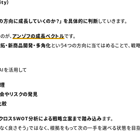
ty）
どの方向に成長していくのか？」 を具体的に判断
していきます。
のが、
アンゾフの成長ベクトル
です。
拓・新商品開発・多角化
という4つの方向に当てはめることで、戦
AIを活用して
整理
機会やリスクの発見
比較
クロスSWOT分析による戦略立案まで踏み込み
ます。
となく良さそう」ではなく、根拠をもって次の一手を選べる状態を目指