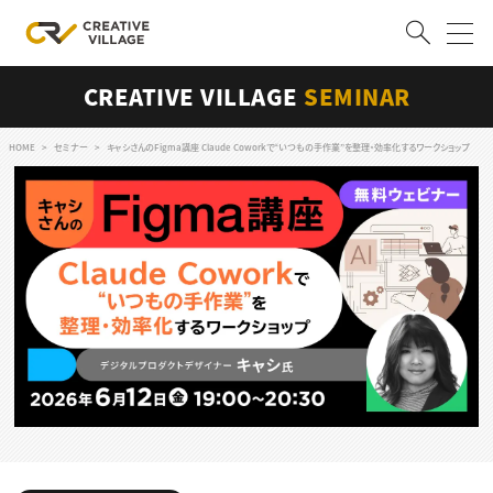
CREATIVE VILLAGE
SEMINAR
ACCOUNT
ログイン
会員登録
HOME
セミナー
キャシさんのFigma講座 Claude Coworkで“いつもの手作業”を整理・効率化するワークショップ
RECRUIT
クリエイター求人を探す
CREATIVE JOB求人検索
特集求人
採用説明会
転職支援サービス
CONTENTS
スキルアップしたい！
スキルアップしたい！ トップ
デザイン
TOP Creator’s コラム
プログラミング