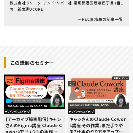
株式会社クリーク･アンド・リバー社 東京都港区新橋四丁目1番1
号 新虎通りCORE
PEC事務局の記事一覧
この講師のセミナー
デザイン・クリエイティブ
デザイン・クリエイティブ
【アーカイブ録画配信】キャシ
キャシさんのClaude Cowor
さんのFigma講座 Claude C
k講座 その作業、まだ手でや
oworkで“いつもの手作
る？仕事のやり方をアップデ