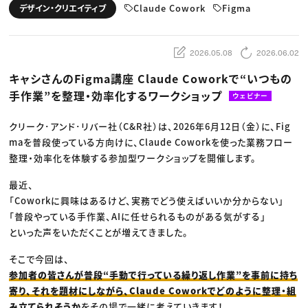
動画配信・映像制作
TOP Creator’s コラム トップ
Claude Cowork
Figma
デザイン・クリエイティブ
編集・ライティング
Webクリエイター
セミナー
マーケティング
アプリクリエイター
ディレクション
ゲームクリエイター
業界解説・キャリア事情
映像クリエイター
ニュース・トレンド
2026.05.08
2026.06.02
お役立ち基礎知識
マーケッター
クリエイターインタビュー
ニュース・トレンド トップ
キャシさんのFigma講座 Claude Coworkで“いつもの
C＆R Magazine
Web
手作業”を整理・効率化するワークショップ
映像
ウェビナー
ゲーム・エンタメ
広告
クリーク･アンド･リバー社（C&R社）は、2026年6月12日（金）に、Fig
出版
CREATIVE VILLAGEからのお知らせ
maを普段使っている方向けに、Claude Coworkを使った業務フロー
整理・効率化を体験する参加型ワークショップを開催します。
プロフェッショナル×つながる×メディア
最近、
「Coworkに興味はあるけど、実務でどう使えばいいか分からない」
「普段やっている手作業、AIに任せられるものがある気がする」
といった声をいただくことが増えてきました。
そこで今回は、
参加者の皆さんが普段“手動で行っている繰り返し作業”を事前に持ち
寄り、それを題材にしながら、Claude Coworkでどのように整理・組
み立てられそうか
をその場で一緒に考えていきます！