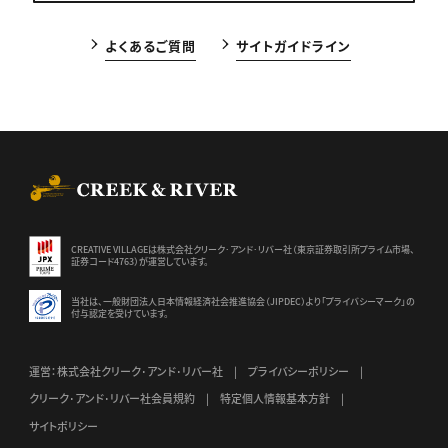
よくあるご質問
サイトガイドライン
CREEK & RIVER Co., Ltd.
CREATIVE VILLAGEは株式会社クリーク･アンド･リバー社（東京証券
取引所プライム市場、
証券コード4763）が運営しています。
当社は、一般財団法人日本情報経済社会推進協会（JIPDEC）より
「プライバシーマーク」の
付与認定を受けています。
運営：株式会社クリーク･アンド･リバー社
プライバシーポリシー
クリーク･アンド･リバー社会員規約
特定個人情報基本方針
サイトポリシー