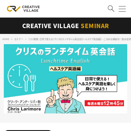
CREATIVE VILLAGE
SEMINAR
ACCOUNT
ログイン
会員登録
HOME
セミナー
7/23開催：日常で使える！クリスのランチタイム英会話【ヘルスケア英語編】～こまめな補給を！：脱水症状（De
RECRUIT
クリエイター求人を探す
CREATIVE JOB求人検索
特集求人
採用説明会
転職支援サービス
CONTENTS
スキルアップしたい！
スキルアップしたい！ トップ
デザイン
TOP Creator’s コラム
プログラミング