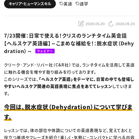
動画配信・映像制作
TOP Creator’s コラム トップ
英語
語学
キャリア・ヒューマンスキル
編集・ライティング
Webクリエイター
セミナー
マーケティング
アプリクリエイター
ディレクション
ゲームクリエイター
業界解説・キャリア事情
映像クリエイター
ニュース・トレンド
2026.05.20
2026.05.20
お役立ち基礎知識
マーケッター
クリエイターインタビュー
ニュース・トレンド トップ
7/23開催：日常で使える！クリスのランチタイム英会話
C＆R Magazine
Web
【ヘルスケア英語編】～こまめな補給を！：脱水症状（Dehy
映像
ゲーム・エンタメ
dration）～
ウェビナー
広告
出版
CREATIVE VILLAGEからのお知らせ
クリーク･アンド･リバー社（C&R社）では、ランチタイムを活用して英語
に触れる機会を増やす取り組みを行っております。
このシリーズでは、
「ヘルスケア英語」をテーマに、日常の中でも登場し
プロフェッショナル×つながる×メディア
やすいヘルスケア関連の英語表現に焦点をあててレッスン
していきま
す。
今回は、脱水症状（Dehydration）について学びま
す。
レッスンでは、体の部位や体調についての英語表現など、覚えておくと
役立つ単語やフレーズを紹介！楽しく・気軽に・コンパクトに学べる内容