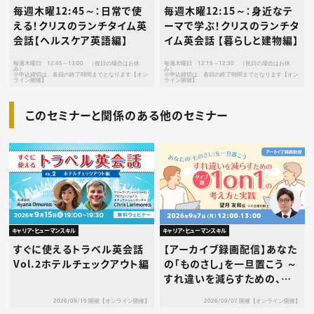
毎週木曜12:45～：日常で使
毎週木曜12:15～：身近なテ
える！クリスのランチタイム英
ーマで学ぶ！クリスのランチタ
会話【ヘルスケア英語編】
イム英会話 【暮らしと建物編】
毎週木曜日 12:45～13:00 （祝日の場合はお休
毎週木曜日 12:15～12:30 （祝日の場合はお休
み）
み）
※申込締切は、各回の終了時間までとなります【オン
※申込締切は、各回の終了時間までとなります【オン
ライン開催】
ライン開催】
このセミナーと関係のある他のセミナー
キャリア・ヒューマンスキル
キャリア・ヒューマンスキル
すぐに使えるトラベル英会話
【アーカイブ録画配信】あなた
Vol.2ホテルチェックアウト編
の「ものさし」を一旦置こう ～
すれ違いを減らすための、タ
イプ別1on1の考え方と実践
2026/09/15 開催【オンライン開催】
2026/09/07 開催【オンライン開催】
～