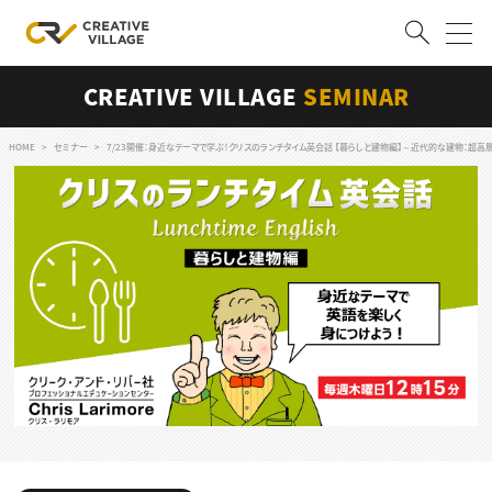
CREATIVE VILLAGE
SEMINAR
ACCOUNT
ログイン
会員登録
HOME
セミナー
7/23開催：身近なテーマで学ぶ！クリスのランチタイム英会話 【暮らしと建物編】～近代的な建物：超高層ビルや空港
RECRUIT
クリエイター求人を探す
CREATIVE JOB求人検索
特集求人
採用説明会
転職支援サービス
CONTENTS
スキルアップしたい！
スキルアップしたい！ トップ
デザイン
TOP Creator’s コラム
プログラミング