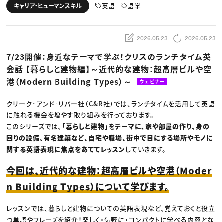
動画配信・映像制作
TOP Creator’s コラム トップ
英語
語学
キャリア・ヒューマンスキル
編集・ライティング
Webクリエイター
セミナー
マーケティング
アプリクリエイター
ディレクション
ゲームクリエイター
業界解説・キャリア事情
映像クリエイター
ニュース・トレンド
2026.05.23
2026.05.23
お役立ち基礎知識
マーケッター
クリエイターインタビュー
ニュース・トレンド トップ
7/23開催：身近なテーマで学ぶ！クリスのランチタイム英
C＆R Magazine
Web
会話 【暮らしと建物編】～近代的な建物：超高層ビルや空
映像
ゲーム・エンタメ
港（Modern Building Types）～
ウェビナー
広告
出版
CREATIVE VILLAGEからのお知らせ
クリーク･アンド･リバー社（C&R社）では、ランチタイムを活用して英語
に触れる機会を増やす取り組みを行っております。
このシリーズでは、
「暮らしと建物」をテーマに、家や部屋の作り、身の
プロフェッショナル×つながる×メディア
回りの設備、有名建築など、自宅や職場、街中で目にする場所やモノに
関する英語表現に焦点をあててレッスン
していきます。
今回は、近代的な建物：超高層ビルや空港（Moder
n Building Types）について学びます。
レッスンでは、暮らしと建物についての英語表現など、覚えておくと役立
つ単語やフレーズを紹介！楽しく・気軽に・コンパクトに学べる内容とな