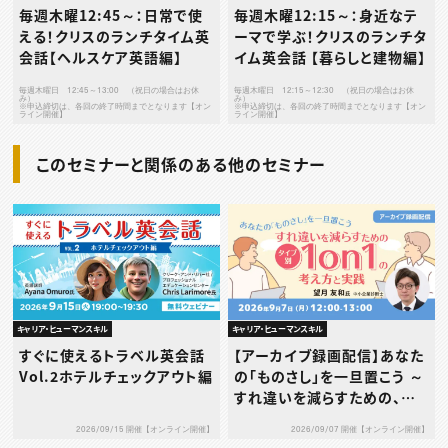
毎週木曜12:45～：日常で使
毎週木曜12:15～：身近なテ
える！クリスのランチタイム英
ーマで学ぶ！クリスのランチタ
会話【ヘルスケア英語編】
イム英会話 【暮らしと建物編】
毎週木曜日 12:45～13:00 （祝日の場合はお休
毎週木曜日 12:15～12:30 （祝日の場合はお休
み）
み）
※申込締切は、各回の終了時間までとなります【オン
※申込締切は、各回の終了時間までとなります【オン
ライン開催】
ライン開催】
このセミナーと関係のある他のセミナー
キャリア・ヒューマンスキル
キャリア・ヒューマンスキル
すぐに使えるトラベル英会話
【アーカイブ録画配信】あなた
Vol.2ホテルチェックアウト編
の「ものさし」を一旦置こう ～
すれ違いを減らすための、タ
イプ別1on1の考え方と実践
2026/09/15 開催【オンライン開催】
2026/09/07 開催【オンライン開催】
～