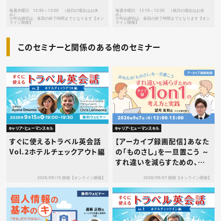
毎週木曜日 12:45～13:00 （祝日の場合はお休
毎週木曜日 12:15～12:30 （祝日の場合はお休
み）
み）
※申込締切は、各回の終了時間までとなります【オン
※申込締切は、各回の終了時間までとなります【オン
ライン開催】
ライン開催】
このセミナーと関係のある他のセミナー
キャリア・ヒューマンスキル
キャリア・ヒューマンスキル
すぐに使えるトラベル英会話
【アーカイブ録画配信】あなた
Vol.2ホテルチェックアウト編
の「ものさし」を一旦置こう ～
すれ違いを減らすための、タ
イプ別1on1の考え方と実践
2026/09/15 開催【オンライン開催】
2026/09/07 開催【オンライン開催】
～