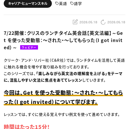
動画配信・映像制作
TOP Creator’s コラム トップ
英語
語学
キャリア・ヒューマンスキル
編集・ライティング
Webクリエイター
セミナー
マーケティング
アプリクリエイター
ディレクション
ゲームクリエイター
業界解説・キャリア事情
映像クリエイター
ニュース・トレンド
2026.05.18
2026.05.18
お役立ち基礎知識
マーケッター
クリエイターインタビュー
ニュース・トレンド トップ
7/22開催：クリスのランチタイム英会話【英文法編】～Ge
C＆R Magazine
Web
t を使った受動態：〜された・〜してもらった（I got invit
映像
ゲーム・エンタメ
ed）～
ウェビナー
広告
出版
CREATIVE VILLAGEからのお知らせ
クリーク･アンド･リバー社（C&R社）では、ランチタイムを活用して英語
に触れる機会を増やす取り組みを行っております。
このシリーズでは、
「楽しみながら英文法の理解度を上げる」をテーマ
プロフェッショナル×つながる×メディア
に、混乱しやすい文法に焦点をあててレッスン
していきます。
今回は、Get を使った受動態：〜された・〜してもら
った（I got invited）について学びます。
レッスンでは、すぐに使える覚えやすい例文を使って進めていきます。
時間はたった15分！