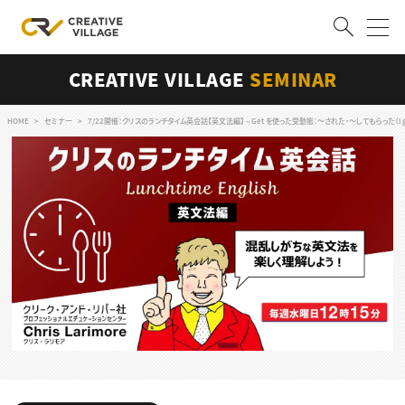
CREATIVE VILLAGE
SEMINAR
ACCOUNT
ログイン
会員登録
HOME
セミナー
7/22開催：クリスのランチタイム英会話【英文法編】～Get を使った受動態：〜された・〜してもらった（I got 
RECRUIT
クリエイター求人を探す
CREATIVE JOB求人検索
特集求人
採用説明会
転職支援サービス
CONTENTS
スキルアップしたい！
スキルアップしたい！ トップ
デザイン
TOP Creator’s コラム
プログラミング