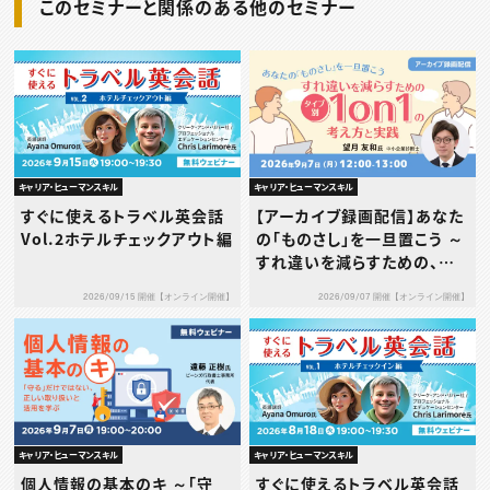
このセミナーと関係のある他のセミナー
キャリア・ヒューマンスキル
キャリア・ヒューマンスキル
すぐに使えるトラベル英会話
【アーカイブ録画配信】あなた
Vol.2ホテルチェックアウト編
の「ものさし」を一旦置こう ～
すれ違いを減らすための、タ
イプ別1on1の考え方と実践
2026/09/15 開催【オンライン開催】
2026/09/07 開催【オンライン開催】
～
キャリア・ヒューマンスキル
キャリア・ヒューマンスキル
個人情報の基本のキ ～「守
すぐに使えるトラベル英会話