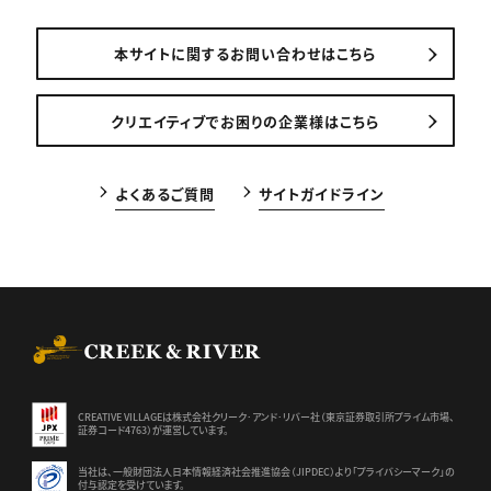
本サイトに関するお問い合わせはこちら
クリエイティブでお困りの企業様はこちら
よくあるご質問
サイトガイドライン
CREEK & RIVER Co., Ltd.
CREATIVE VILLAGEは株式会社クリーク･アンド･リバー社（東京証券
取引所プライム市場、
証券コード4763）が運営しています。
当社は、一般財団法人日本情報経済社会推進協会（JIPDEC）より
「プライバシーマーク」の
付与認定を受けています。