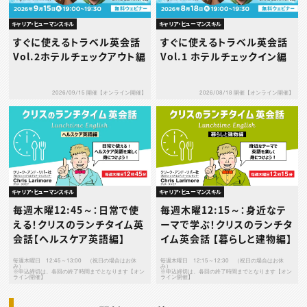
キャリア・ヒューマンスキル
キャリア・ヒューマンスキル
すぐに使えるトラベル英会話
すぐに使えるトラベル英会話
Vol.2ホテルチェックアウト編
Vol.1 ホテルチェックイン編
2026/09/15 開催【オンライン開催】
2026/08/18 開催【オンライン開催】
キャリア・ヒューマンスキル
キャリア・ヒューマンスキル
毎週木曜12:45～：日常で使
毎週木曜12:15～：身近なテ
える！クリスのランチタイム英
ーマで学ぶ！クリスのランチタ
会話【ヘルスケア英語編】
イム英会話 【暮らしと建物編】
毎週木曜日 12:45～13:00 （祝日の場合はお休
毎週木曜日 12:15～12:30 （祝日の場合はお休
み）
み）
※申込締切は、各回の終了時間までとなります【オン
※申込締切は、各回の終了時間までとなります【オン
ライン開催】
ライン開催】