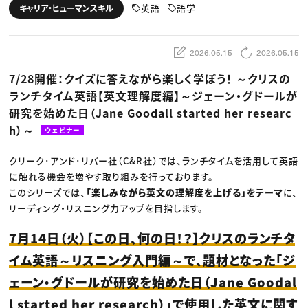
動画配信・映像制作
TOP Creator’s コラム トップ
英語
語学
キャリア・ヒューマンスキル
編集・ライティング
Webクリエイター
セミナー
マーケティング
アプリクリエイター
ディレクション
ゲームクリエイター
業界解説・キャリア事情
映像クリエイター
ニュース・トレンド
2026.05.15
2026.05.15
お役立ち基礎知識
マーケッター
クリエイターインタビュー
ニュース・トレンド トップ
7/28開催：クイズに答えながら楽しく学ぼう！ ～クリスの
C＆R Magazine
Web
ランチタイム英語【英文理解度編】～ジェーン・グドールが
映像
ゲーム・エンタメ
研究を始めた日（Jane Goodall started her researc
広告
出版
h）～
ウェビナー
CREATIVE VILLAGEからのお知らせ
クリーク･アンド･リバー社（C&R社）では、ランチタイムを活用して英語
に触れる機会を増やす取り組みを行っております。
プロフェッショナル×つながる×メディア
このシリーズでは、
「楽しみながら英文の理解度を上げる」をテーマ
に、
リーディング・リスニング力アップを目指します。
7月14日（火）【この日、何の日！？】クリスのランチタ
イム英語～リスニング入門編～で、題材となった「ジ
ェーン・グドールが研究を始めた日（Jane Goodal
l started her research）」で使用した英文に関す