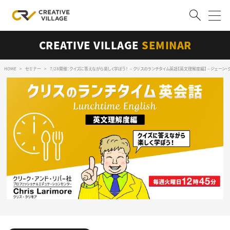
CREATIVE VILLAGE
SEMINAR
ACCOUNT
ログイン
会員登録
HOME
セミナー
7/28開催：クイズに答えながら楽しく学ぼう！ ～クリスのランチタイム英語【英文理解度編】～ジェーン・グドールが研究を
RECRUIT
クリエイター求人を探す
CREATIVE JOB求人検索
特集求人
採用説明会
転職支援サービス
CONTENTS
スキルアップしたい！
スキルアップしたい！ トップ
デザイン
TOP Creator’s コラム
プログラミング