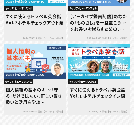
キャリア・ヒューマンスキル
キャリア・ヒューマンスキル
すぐに使えるトラベル英会話
【アーカイブ録画配信】あなた
Vol.2ホテルチェックアウト編
の「ものさし」を一旦置こう ～
すれ違いを減らすための、タ
イプ別1on1の考え方と実践
2026/09/15 開催【オンライン開催】
2026/09/07 開催【オンライン開催】
～
キャリア・ヒューマンスキル
キャリア・ヒューマンスキル
個人情報の基本のキ ～「守
すぐに使えるトラベル英会話
る」だけではない、正しい取り
Vol.1 ホテルチェックイン編
扱いと活用を学ぶ～
2026/09/07 開催【オンライン開催】
2026/08/18 開催【オンライン開催】