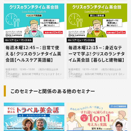
キャリア・ヒューマンスキル
キャリア・ヒューマンスキル
毎週木曜12:45～：日常で使
毎週木曜12:15～：身近なテ
える！クリスのランチタイム英
ーマで学ぶ！クリスのランチタ
会話【ヘルスケア英語編】
イム英会話 【暮らしと建物編】
毎週木曜日 12:45～13:00 （祝日の場合はお休
毎週木曜日 12:15～12:30 （祝日の場合はお休
み）
み）
※申込締切は、各回の終了時間までとなります【オン
※申込締切は、各回の終了時間までとなります【オン
ライン開催】
ライン開催】
このセミナーと関係のある他のセミナー