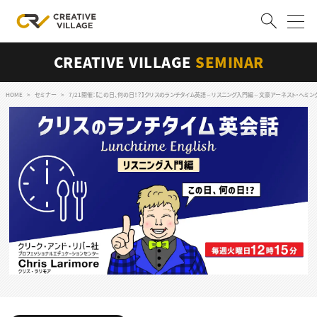
CREATIVE VILLAGE
SEMINAR
ACCOUNT
ログイン
会員登録
HOME
セミナー
7/21開催：【この日、何の日！？】クリスのランチタイム英語～リスニング入門編～文豪アーネスト・ヘミングウェイの誕生
RECRUIT
クリエイター求人を探す
CREATIVE JOB求人検索
特集求人
採用説明会
転職支援サービス
CONTENTS
スキルアップしたい！
スキルアップしたい！ トップ
デザイン
TOP Creator’s コラム
プログラミング