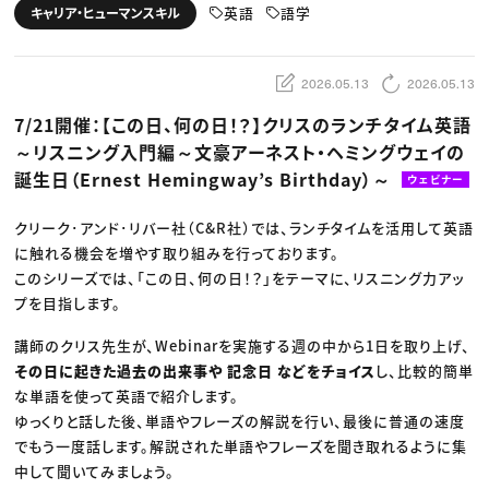
動画配信・映像制作
TOP Creator’s コラム トップ
英語
語学
キャリア・ヒューマンスキル
編集・ライティング
Webクリエイター
セミナー
マーケティング
アプリクリエイター
ディレクション
ゲームクリエイター
業界解説・キャリア事情
映像クリエイター
ニュース・トレンド
2026.05.13
2026.05.13
お役立ち基礎知識
マーケッター
クリエイターインタビュー
ニュース・トレンド トップ
7/21開催：【この日、何の日！？】クリスのランチタイム英語
C＆R Magazine
Web
～リスニング入門編～文豪アーネスト・ヘミングウェイの
映像
ゲーム・エンタメ
誕生日（Ernest Hemingway’s Birthday）～
ウェビナー
広告
出版
CREATIVE VILLAGEからのお知らせ
クリーク･アンド･リバー社（C&R社）では、ランチタイムを活用して英語
に触れる機会を増やす取り組みを行っております。
このシリーズでは、「この日、何の日！？」をテーマに、リスニング力アッ
プロフェッショナル×つながる×メディア
プを目指します。
講師のクリス先生が、Webinarを実施する週の中から1日を取り上げ、
その日に起きた過去の出来事や 記念日 などをチョイス
し、比較的簡単
な単語を使って英語で紹介します。
ゆっくりと話した後、単語やフレーズの解説を行い、最後に普通の速度
でもう一度話します。解説された単語やフレーズを聞き取れるように集
中して聞いてみましょう。