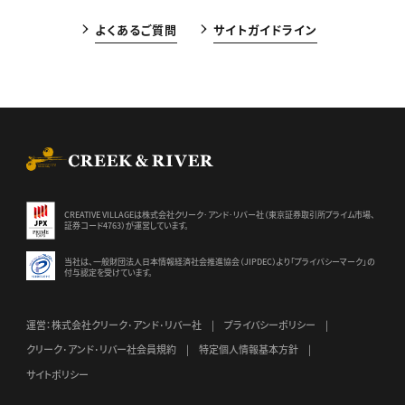
よくあるご質問
サイトガイドライン
CREEK & RIVER Co., Ltd.
CREATIVE VILLAGEは株式会社クリーク･アンド･リバー社（東京証券
取引所プライム市場、
証券コード4763）が運営しています。
当社は、一般財団法人日本情報経済社会推進協会（JIPDEC）より
「プライバシーマーク」の
付与認定を受けています。
運営：株式会社クリーク･アンド･リバー社
プライバシーポリシー
クリーク･アンド･リバー社会員規約
特定個人情報基本方針
サイトポリシー