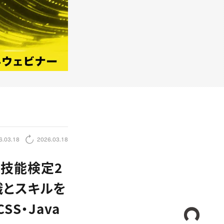
6.03.18
2026.03.18
ン技能検定2
識とスキルを
S・Java
CREA