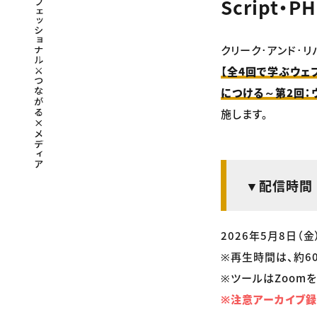
Script・P
クリーク･アンド･リバ
【全4回で学ぶウェ
につける～第2回：ウ
施します。
▼配信時間
2026年5月8日（金）
※再生時間は、約6
※ツールはZoomを
※注意アーカイブ録