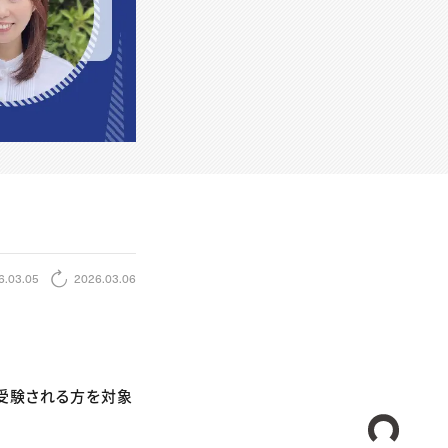
6.03.05
2026.03.06
トを受験される方を対象
CREA