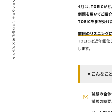
4月は、
TOEIC
例題を用いてご紹
TOEICをまだ受
前回のリスニングに
TOEICは近年難
します。
▼こんなこ
試験の全体像
試験の概要