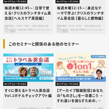
キャリア・ヒューマンスキル
キャリア・ヒューマンスキル
毎週木曜12:45～：日常で使
毎週木曜12:15～：身近なテ
える！クリスのランチタイム英
ーマで学ぶ！クリスのランチタ
会話【ヘルスケア英語編】
イム英会話 【暮らしと建物編】
毎週木曜日 12:45～13:00 （祝日の場合はお休
毎週木曜日 12:15～12:30 （祝日の場合はお休
み）
み）
※申込締切は、各回の終了時間までとなります【オン
※申込締切は、各回の終了時間までとなります【オン
ライン開催】
ライン開催】
このセミナーと関係のある他のセミナー
キャリア・ヒューマンスキル
キャリア・ヒューマンスキル
すぐに使えるトラベル英会話
【アーカイブ録画配信】あなた
Vol.2ホテルチェックアウト編
の「ものさし」を一旦置こう ～
すれ違いを減らすための、タ
イプ別1on1の考え方と実践
2026/09/15 開催【オンライン開催】
2026/09/07 開催【オンライン開催】