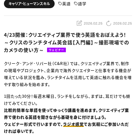
動画配信・映像制作
TOP Creator’s コラム トップ
英語
語学
キャリア・ヒューマンスキル
編集・ライティング
Webクリエイター
セミナー
マーケティング
アプリクリエイター
ディレクション
ゲームクリエイター
業界解説・キャリア事情
映像クリエイター
ニュース・トレンド
2026.02.25
2026.02.25
お役立ち基礎知識
マーケッター
クリエイターインタビュー
ニュース・トレンド トップ
4/23開催：クリエイティブ業界で使う英語をおぼえよう！
C＆R Magazine
Web
～クリスのランチタイム英会話【入門編】～撮影現場での
映像
ゲーム・エンタメ
カメラの使い方～
ウェビナー
広告
出版
CREATIVE VILLAGEからのお知らせ
クリーク･アンド･リバー社（C&R社）では、クリエイティブ業界で、制作
の現場やプロジェクト、企業内で海外クリエイターと仕事をする機会が
増えている状況を鑑み、ランチタイムを活用して英語に触れる機会を増
プロフェッショナル×つながる×メディア
やす取り組みを始めます。
1回たった30分！毎週木曜日、ランチをしながら、まずは、耳だけでも傾
けてみてください。
比較的簡単な単語を使ってゆっくり講義を進めます。クリエイティブ業
界で使われる英語を聞きながら基礎を身に付けましょう。
ウェビナー形式で行いますので、
ラジオ感覚
でお気軽にご参加いただ
ければ幸いです。