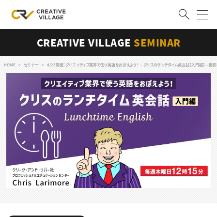
CREATIVE VILLAGE
SEMINAR
ACCOUNT
ログイン
会員登録
HOME
セミナー
4/23開催：クリエイティブ業界で使う英語をおぼえよう！ ～クリスのランチタイム英会話【入門編】～撮
RECRUIT
クリエイター求人を探す
CREATIVE JOB求人検索
特集求人
採用説明会
転職支援サービス
CONTENTS
スキルアップしたい！
スキルアップしたい！ トップ
デザイン
TOP Creator’s コラム
プログラミング