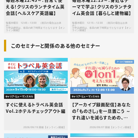
える！クリスのランチタイム英
ーマで学ぶ！クリスのランチタ
会話【ヘルスケア英語編】
イム英会話 【暮らしと建物編】
毎週木曜日 12:45～13:00 （祝日の場合はお休
毎週木曜日 12:15～12:30 （祝日の場合はお休
み）
み）
※申込締切は、各回の終了時間までとなります【オン
※申込締切は、各回の終了時間までとなります【オン
ライン開催】
ライン開催】
このセミナーと関係のある他のセミナー
キャリア・ヒューマンスキル
キャリア・ヒューマンスキル
すぐに使えるトラベル英会話
【アーカイブ録画配信】あなた
Vol.2ホテルチェックアウト編
の「ものさし」を一旦置こう ～
すれ違いを減らすための、タ
イプ別1on1の考え方と実践
2026/09/15 開催【オンライン開催】
2026/09/07 開催【オンライン開催】
～