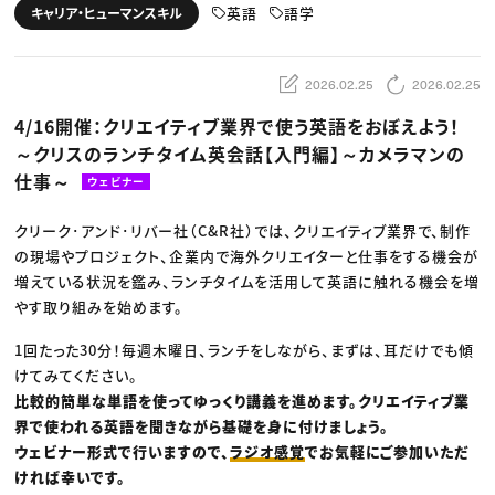
動画配信・映像制作
TOP Creator’s コラム トップ
英語
語学
キャリア・ヒューマンスキル
編集・ライティング
Webクリエイター
セミナー
マーケティング
アプリクリエイター
ディレクション
ゲームクリエイター
業界解説・キャリア事情
映像クリエイター
ニュース・トレンド
2026.02.25
2026.02.25
お役立ち基礎知識
マーケッター
クリエイターインタビュー
ニュース・トレンド トップ
4/16開催：クリエイティブ業界で使う英語をおぼえよう！
C＆R Magazine
Web
～クリスのランチタイム英会話【入門編】～カメラマンの
映像
ゲーム・エンタメ
仕事～
ウェビナー
広告
出版
CREATIVE VILLAGEからのお知らせ
クリーク･アンド･リバー社（C&R社）では、クリエイティブ業界で、制作
の現場やプロジェクト、企業内で海外クリエイターと仕事をする機会が
増えている状況を鑑み、ランチタイムを活用して英語に触れる機会を増
プロフェッショナル×つながる×メディア
やす取り組みを始めます。
1回たった30分！毎週木曜日、ランチをしながら、まずは、耳だけでも傾
けてみてください。
比較的簡単な単語を使ってゆっくり講義を進めます。クリエイティブ業
界で使われる英語を聞きながら基礎を身に付けましょう。
ウェビナー形式で行いますので、
ラジオ感覚
でお気軽にご参加いただ
ければ幸いです。