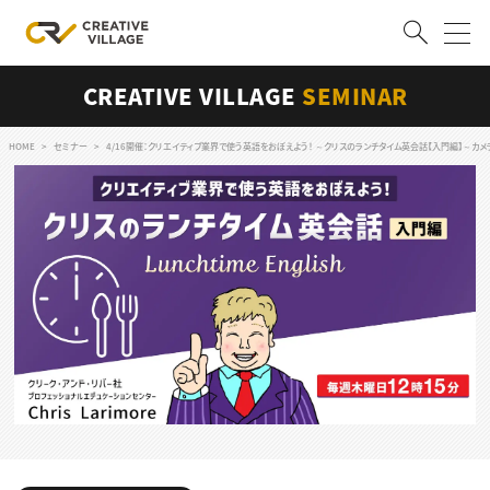
CREATIVE VILLAGE
SEMINAR
ACCOUNT
ログイン
会員登録
HOME
セミナー
4/16開催：クリエイティブ業界で使う英語をおぼえよう！ ～クリスのランチタイム英会話【入門編】～カ
RECRUIT
クリエイター求人を探す
CREATIVE JOB求人検索
特集求人
採用説明会
転職支援サービス
CONTENTS
スキルアップしたい！
スキルアップしたい！ トップ
デザイン
TOP Creator’s コラム
プログラミング