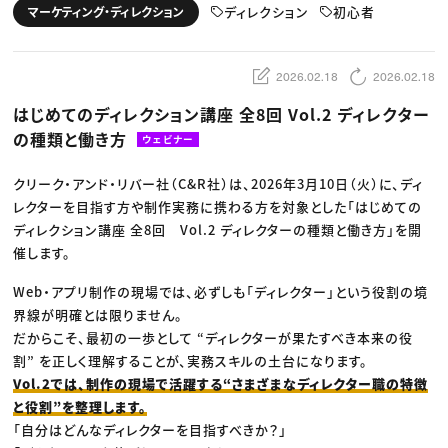
動画配信・映像制作
TOP Creator’s コラム トップ
ディレクション
初心者
マーケティング・ディレクション
編集・ライティング
Webクリエイター
セミナー
マーケティング
アプリクリエイター
ディレクション
ゲームクリエイター
業界解説・キャリア事情
映像クリエイター
ニュース・トレンド
2026.02.18
2026.02.18
お役立ち基礎知識
マーケッター
クリエイターインタビュー
ニュース・トレンド トップ
はじめてのディレクション講座 全8回 Vol.2 ディレクター
C＆R Magazine
Web
の種類と働き方
映像
ウェビナー
ゲーム・エンタメ
広告
クリーク・アンド・リバー社（C&R社）は、2026年3月10日（火）に、ディ
出版
CREATIVE VILLAGEからのお知らせ
レクターを目指す方や制作実務に携わる方を対象とした「はじめての
ディレクション講座 全8回 Vol.2 ディレクターの種類と働き方」を開
催します。
プロフェッショナル×つながる×メディア
Web・アプリ制作の現場では、必ずしも「ディレクター」という役割の境
界線が明確とは限りません。
だからこそ、最初の一歩として “ディレクターが果たすべき本来の役
割” を正しく理解することが、実務スキルの土台になります。
Vol.2では、制作の現場で活躍する“さまざまなディレクター職の特徴
と役割”を整理します。
「自分はどんなディレクターを目指すべきか？」