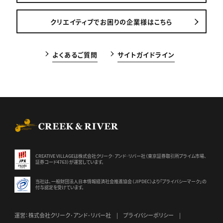
クリエイティブでお困りの企業様はこちら
よくあるご質問
サイトガイドライン
CREEK & RIVER Co., Ltd.
CREATIVE VILLAGEは株式会社クリーク･アンド･リバー社（東京証券
取引所プライム市場、
証券コード4763）が運営しています。
当社は、一般財団法人日本情報経済社会推進協会（JIPDEC）より
「プライバシーマーク」の
付与認定を受けています。
運営：株式会社クリーク･アンド･リバー社
プライバシーポリシー