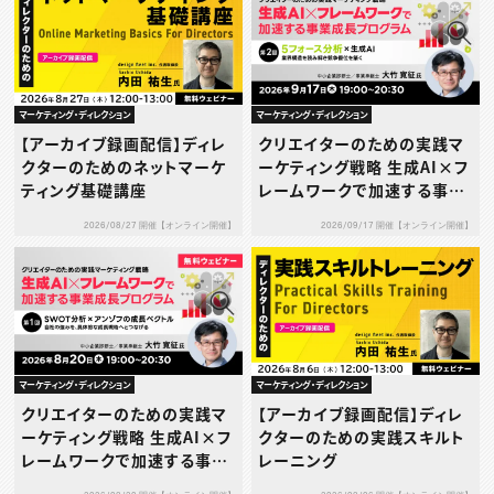
マーケティング・ディレクション
マーケティング・ディレクション
【アーカイブ録画配信】ディレ
クリエイターのための実践マ
クターのためのネットマーケ
ーケティング戦略 生成AI×フ
ティング基礎講座
レームワークで加速する事業
成長プログラム 第2回：5フォ
2026/08/27 開催【オンライン開催】
2026/09/17 開催【オンライン開催】
ース分析×生成AI ― 業界構
造を読み解き競争優位を築く
―
マーケティング・ディレクション
マーケティング・ディレクション
クリエイターのための実践マ
【アーカイブ録画配信】ディレ
ーケティング戦略 生成AI×フ
クターのための実践スキルト
レームワークで加速する事業
レーニング
成長プログラム 第1回：SWO