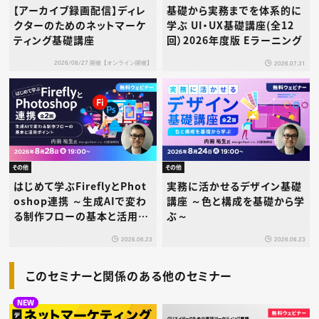
【アーカイブ録画配信】ディレ
基礎から実務までを体系的に
クターのためのネットマーケ
学ぶ UI・UX基礎講座(全12
ティング基礎講座
回）2026年度版 Eラーニング
2026/08/27 開催【オンライン開催】
2026.07.31
その他
その他
はじめて学ぶFireflyとPhot
実務に活かせるデザイン基礎
oshop連携 ～生成AIで変わ
講座 ～色と構成を基礎から学
る制作フローの基本と活用ポ
ぶ～
イント～
2026.06.23
2026.06.23
このセミナーと関係のある他のセミナー
NEW