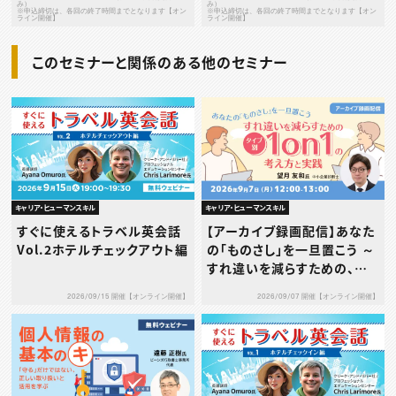
み）
み）
※申込締切は、各回の終了時間までとなります【オン
※申込締切は、各回の終了時間までとなります【オン
ライン開催】
ライン開催】
このセミナーと関係のある他のセミナー
キャリア・ヒューマンスキル
キャリア・ヒューマンスキル
すぐに使えるトラベル英会話
【アーカイブ録画配信】あなた
Vol.2ホテルチェックアウト編
の「ものさし」を一旦置こう ～
すれ違いを減らすための、タ
イプ別1on1の考え方と実践
2026/09/15 開催【オンライン開催】
2026/09/07 開催【オンライン開催】
～