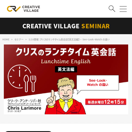
CREATIVE VILLAGE
SEMINAR
ACCOUNT
ログイン
会員登録
HOME
セミナー
3/18開催：クリスのランチタイム英会話【英文法編】～ See・Look・Watch の違い
RECRUIT
クリエイター求人を探す
CREATIVE JOB求人検索
特集求人
採用説明会
転職支援サービス
CONTENTS
スキルアップしたい！
スキルアップしたい！ トップ
デザイン
TOP Creator’s コラム
プログラミング