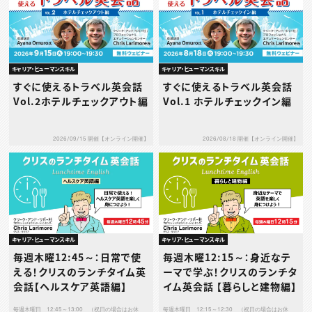
キャリア・ヒューマンスキル
キャリア・ヒューマンスキル
すぐに使えるトラベル英会話
すぐに使えるトラベル英会話
Vol.2ホテルチェックアウト編
Vol.1 ホテルチェックイン編
2026/09/15 開催【オンライン開催】
2026/08/18 開催【オンライン開催】
キャリア・ヒューマンスキル
キャリア・ヒューマンスキル
毎週木曜12:45～：日常で使
毎週木曜12:15～：身近なテ
える！クリスのランチタイム英
ーマで学ぶ！クリスのランチタ
会話【ヘルスケア英語編】
イム英会話 【暮らしと建物編】
毎週木曜日 12:45～13:00 （祝日の場合はお休
毎週木曜日 12:15～12:30 （祝日の場合はお休