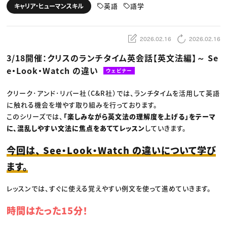
動画配信・映像制作
TOP Creator’s コラム トップ
英語
語学
キャリア・ヒューマンスキル
編集・ライティング
Webクリエイター
セミナー
マーケティング
アプリクリエイター
ディレクション
ゲームクリエイター
業界解説・キャリア事情
映像クリエイター
ニュース・トレンド
2026.02.16
2026.02.16
お役立ち基礎知識
マーケッター
クリエイターインタビュー
ニュース・トレンド トップ
3/18開催：クリスのランチタイム英会話【英文法編】～ Se
C＆R Magazine
Web
e・Look・Watch の違い
映像
ウェビナー
ゲーム・エンタメ
広告
クリーク･アンド･リバー社（C&R社）では、ランチタイムを活用して英語
出版
CREATIVE VILLAGEからのお知らせ
に触れる機会を増やす取り組みを行っております。
このシリーズでは、
「楽しみながら英文法の理解度を上げる」をテーマ
に、混乱しやすい文法に焦点をあててレッスン
していきます。
プロフェッショナル×つながる×メディア
今回は、 See・Look・Watch の違いについて学び
ます。
レッスンでは、すぐに使える覚えやすい例文を使って進めていきます。
時間はたった15分！