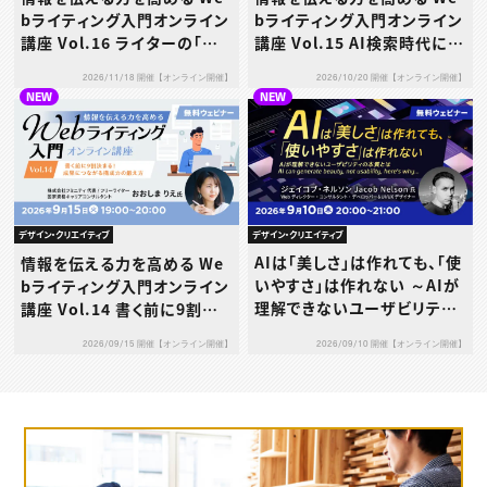
bライティング入門オンライン
bライティング入門オンライン
講座 Vol.16 ライターの「値
講座 Vol.15 AI検索時代に
決め」─単価設定と交渉の考
「選ばれる」文章術
2026/11/18 開催【オンライン開催】
2026/10/20 開催【オンライン開催】
え方
NEW
NEW
デザイン・クリエイティブ
デザイン・クリエイティブ
AIは「美しさ」は作れても、「使
情報を伝える力を高める We
いやすさ」は作れない ～AIが
bライティング入門オンライン
理解できないユーザビリティ
講座 Vol.14 書く前に9割決
の本質とは～
まる！成果につながる構成力
2026/09/10 開催【オンライン開催】
2026/09/15 開催【オンライン開催】
の鍛え方