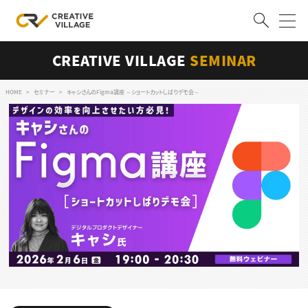
CREATIVE VILLAGE
SEMINAR
ACCOUNT
ログイン
会員登録
HOME
セミナー
キャシさんのFigma講座 ～ショートカットしばりデモ会～
RECRUIT
クリエイター求人を探す
CREATIVE JOB求人検索
特集求人
採用説明会
転職支援サービス
CONTENTS
スキルアップしたい！
スキルアップしたい！ トップ
デザイン
TOP Creator’s コラム
プログラミング