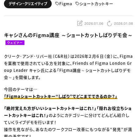
動画配信・映像制作
TOP Creator’s コラム トップ
Figma
ショートカットキー
デザイン・クリエイティブ
編集・ライティング
Webクリエイター
セミナー
マーケティング
アプリクリエイター
ディレクション
ゲームクリエイター
業界解説・キャリア事情
映像クリエイター
ニュース・トレンド
2026.01.06
2026.01.08
お役立ち基礎知識
マーケッター
クリエイターインタビュー
ニュース・トレンド トップ
キャシさんのFigma講座 ～ショートカットしばりデモ会～
C＆R Magazine
Web
映像
ウェビナー
ゲーム・エンタメ
広告
クリーク･アンド･リバー社（C&R社）は2026年２月６日（金）に、Figma
出版
CREATIVE VILLAGEからのお知らせ
を業務で使用されている方を対象に、Friends of Figma London Gr
oup Leader キャシ氏による「Figma講座～ショートカットしばりデモ
会～」を開催します。
プロフェッショナル×つながる×メディア
今回のテーマは…
「Figmaショートカットキー“しばり”でどこまでできるのか？」
「絶対覚えた方がいいショートカットキーはこれ！」「隠れお役立ちショ
ートカットキーはこれ！」
のようにカテゴリーに分けてどんどん紹介し
ていくライブデモを行います！
操作を見ながら、あなたのワークフロー改善にもつながる“発見”が満
載の予定です！