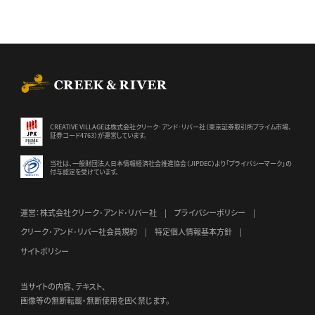
CREEK & RIVER Co., Ltd.
CREATIVE VILLAGEは株式会社クリーク･アンド･リバー社（東京証券
取引所プライム市場、
証券コード4763）が運営しています。
当社は、一般財団法人日本情報経済社会推進協会（JIPDEC）より
「プライバシーマーク」の
付与認定を受けています。
運営：株式会社クリーク･アンド･リバー社
プライバシーポリシー
クリーク･アンド･リバー社会員規約
特定個人情報基本方針
サイトポリシー
当サイトの内容、テキスト、
画像等の無断転載・無断使用を固く禁じます。