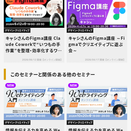
デザイン・クリエイティブ
デザイン・クリエイティブ
キャシさんのFigma講座 Cla
キャシさんのFigma講座 ～Fi
ude Coworkで“いつもの手
gmaでクリエイティブに遊ぶ
作業”を整理・効率化するワー
会～
クショップ
2026/06/12 開催【オンライン開催】
2026/04/17 開催【オンライン開催】
このセミナーと関係のある他のセミナー
NEW
NEW
デザイン・クリエイティブ
デザイン・クリエイティブ
情報を伝える力を高める We
情報を伝える力を高める We