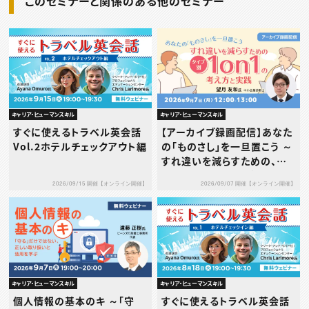
このセミナーと関係のある他のセミナー
キャリア・ヒューマンスキル
キャリア・ヒューマンスキル
すぐに使えるトラベル英会話
【アーカイブ録画配信】あなた
Vol.2ホテルチェックアウト編
の「ものさし」を一旦置こう ～
すれ違いを減らすための、タ
イプ別1on1の考え方と実践
2026/09/15 開催【オンライン開催】
2026/09/07 開催【オンライン開催】
～
キャリア・ヒューマンスキル
キャリア・ヒューマンスキル
個人情報の基本のキ ～「守
すぐに使えるトラベル英会話