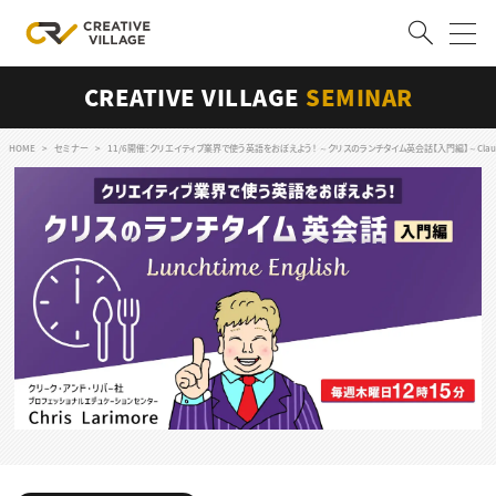
CREATIVE VILLAGE
SEMINAR
ACCOUNT
ログイン
会員登録
HOME
セミナー
11/6開催：クリエイティブ業界で使う英語をおぼえよう！ ～クリスのランチタイム英会話【入門編】～Cla
RECRUIT
クリエイター求人を探す
CREATIVE JOB求人検索
特集求人
採用説明会
転職支援サービス
CONTENTS
スキルアップしたい！
スキルアップしたい！ トップ
デザイン
TOP Creator’s コラム
プログラミング