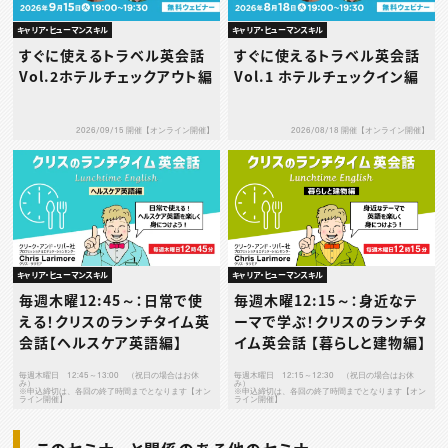
キャリア・ヒューマンスキル
キャリア・ヒューマンスキル
すぐに使えるトラベル英会話
すぐに使えるトラベル英会話
Vol.2ホテルチェックアウト編
Vol.1 ホテルチェックイン編
2026/09/15 開催【オンライン開催】
2026/08/18 開催【オンライン開催】
キャリア・ヒューマンスキル
キャリア・ヒューマンスキル
毎週木曜12:45～：日常で使
毎週木曜12:15～：身近なテ
える！クリスのランチタイム英
ーマで学ぶ！クリスのランチタ
会話【ヘルスケア英語編】
イム英会話 【暮らしと建物編】
毎週木曜日 12:45～13:00 （祝日の場合はお休
毎週木曜日 12:15～12:30 （祝日の場合はお休
み）
み）
※申込締切は、各回の終了時間までとなります【オン
※申込締切は、各回の終了時間までとなります【オン
ライン開催】
ライン開催】