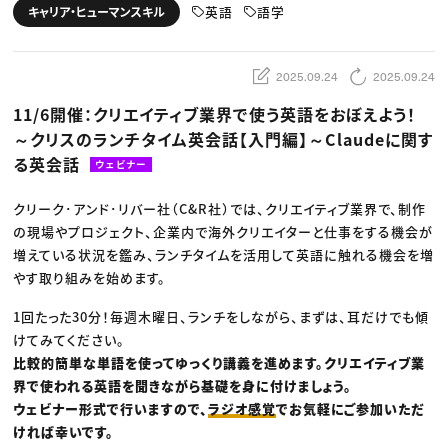
動画配信・映像制作
TOP Creator’s コラム トップ
英語
語学
キャリア・ヒューマンスキル
編集・ライティング
Webクリエイター
セミナー
マーケティング
アプリクリエイター
ディレクション
ゲームクリエイター
業界解説・キャリア事情
映像クリエイター
ニュース・トレンド
2025.09.24
2025.09.24
お役立ち基礎知識
マーケッター
クリエイターインタビュー
ニュース・トレンド トップ
11/6開催：クリエイティブ業界で使う英語をおぼえよう！
C＆R Magazine
Web
～クリスのランチタイム英会話【入門編】～Claudeに関す
映像
ゲーム・エンタメ
る英会話
ウェビナー
広告
出版
CREATIVE VILLAGEからのお知らせ
クリーク･アンド･リバー社（C&R社）では、クリエイティブ業界で、制作
の現場やプロジェクト、企業内で海外クリエイターと仕事をする機会が
増えている状況を鑑み、ランチタイムを活用して英語に触れる機会を増
プロフェッショナル×つながる×メディア
やす取り組みを始めます。
1回たった30分！毎週木曜日、ランチをしながら、まずは、耳だけでも傾
けてみてください。
比較的簡単な単語を使ってゆっくり講義を進めます。クリエイティブ業
界で使われる英語を聞きながら基礎を身に付けましょう。
ウェビナー形式で行いますので、
ラジオ感覚
でお気軽にご参加いただ
ければ幸いです。