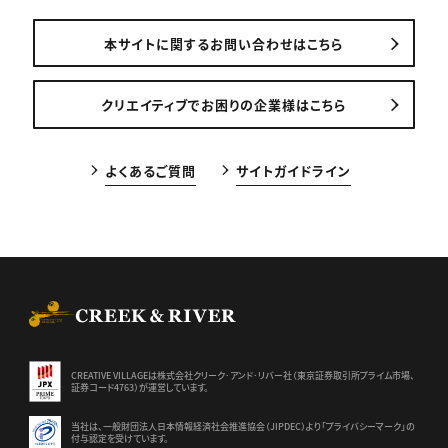
本サイトに関するお問い合わせはこちら
クリエイティブでお困りの企業様はこちら
よくあるご質問
サイトガイドライン
CREEK & RIVER Co., Ltd.
CREATIVE VILLAGEは株式会社クリーク･アンド･リバー社（東京証券
取引所プライム市場、
証券コード4763）が運営しています。
当社は、一般財団法人日本情報経済社会推進協会（JIPDEC）より
「プライバシーマーク」の
付与認定を受けています。