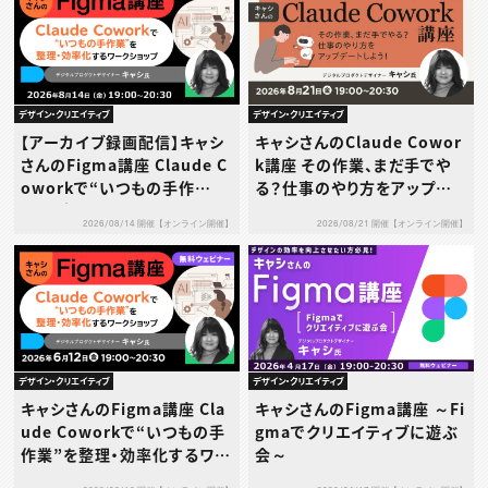
デザイン・クリエイティブ
デザイン・クリエイティブ
【アーカイブ録画配信】キャシ
キャシさんのClaude Cowor
さんのFigma講座 Claude C
k講座 その作業、まだ手でや
oworkで“いつもの手作
る？仕事のやり方をアップデ
業”を整理・効率化するワーク
ートしよう！
2026/08/14 開催【オンライン開催】
2026/08/21 開催【オンライン開催】
ショップ
デザイン・クリエイティブ
デザイン・クリエイティブ
キャシさんのFigma講座 Cla
キャシさんのFigma講座 ～Fi
ude Coworkで“いつもの手
gmaでクリエイティブに遊ぶ
作業”を整理・効率化するワー
会～
クショップ