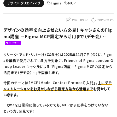
動画配信・映像制作
TOP Creator’s コラム トップ
Figma
MCP
デザイン・クリエイティブ
編集・ライティング
Webクリエイター
セミナー
マーケティング
アプリクリエイター
ディレクション
ゲームクリエイター
業界解説・キャリア事情
映像クリエイター
ニュース・トレンド
2025.09.26
2025.09.26
お役立ち基礎知識
マーケッター
クリエイターインタビュー
ニュース・トレンド トップ
デザインの効率を向上させたい方必見！ キャシさんのFig
C＆R Magazine
Web
ma講座 ～Figma MCP設定から活用まで（デモ会）～
映像
ゲーム・エンタメ
ウェビナー
広告
出版
CREATIVE VILLAGEからのお知らせ
クリーク･アンド･リバー社（C&R社）は2025年11月７日（金）に、Figm
aを業務で使用されている方を対象に、Friends of Figma London G
roup Leader キャシ氏による「Figma講座～Figma MCPの設定から
プロフェッショナル×つながる×メディア
活用まで（デモ会）～」を開催します。
今回のテーマは「MCP（Model Context Protocol）入門」。
主にデモ
ンストレーションをお見せしながら設定方法から活用まで
お見せして
いきます。
Figmaを日常的に使っている方でも、MCPはまだ手をつけていない…
という方、必見です！