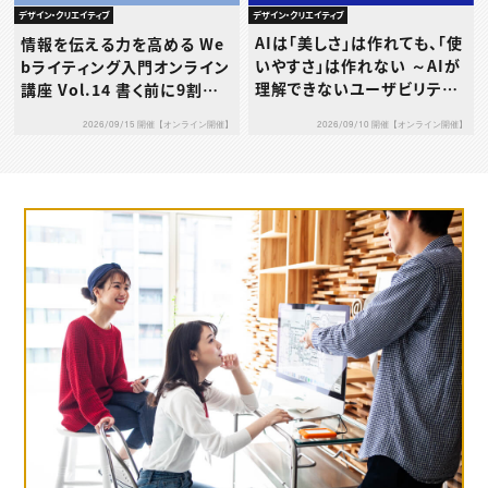
デザイン・クリエイティブ
デザイン・クリエイティブ
AIは「美しさ」は作れても、「使
情報を伝える力を高める We
いやすさ」は作れない ～AIが
bライティング入門オンライン
理解できないユーザビリティ
講座 Vol.14 書く前に9割決
の本質とは～
まる！成果につながる構成力
2026/09/10 開催【オンライン開催】
2026/09/15 開催【オンライン開催】
の鍛え方