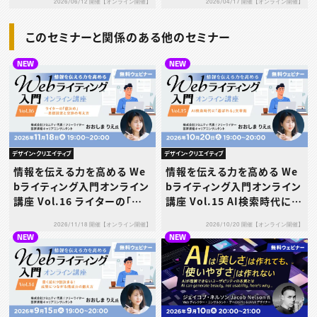
2026/06/12 開催【オンライン開催】
2026/04/17 開催【オンライン開催】
このセミナーと関係のある他のセミナー
NEW
NEW
デザイン・クリエイティブ
デザイン・クリエイティブ
情報を伝える力を高める We
情報を伝える力を高める We
bライティング入門オンライン
bライティング入門オンライン
講座 Vol.16 ライターの「値
講座 Vol.15 AI検索時代に
決め」─単価設定と交渉の考
「選ばれる」文章術
2026/11/18 開催【オンライン開催】
2026/10/20 開催【オンライン開催】
え方
NEW
NEW