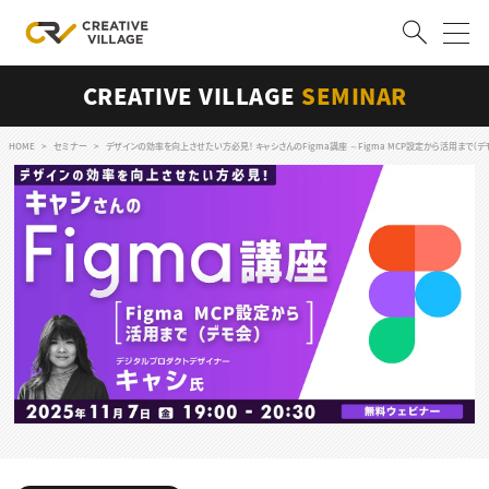
CREATIVE VILLAGE
SEMINAR
ACCOUNT
ログイン
会員登録
HOME
セミナー
デザインの効率を向上させたい方必見！ キャシさんのFigma講座 ～Figma MCP設定から活用まで（デ
RECRUIT
クリエイター求人を探す
CREATIVE JOB求人検索
特集求人
採用説明会
転職支援サービス
CONTENTS
スキルアップしたい！
スキルアップしたい！ トップ
デザイン
TOP Creator’s コラム
プログラミング