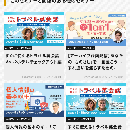
このセミナーと関係のある他のセミナー
キャリア・ヒューマンスキル
キャリア・ヒューマンスキル
すぐに使えるトラベル英会話
【アーカイブ録画配信】あなた
Vol.2ホテルチェックアウト編
の「ものさし」を一旦置こう ～
すれ違いを減らすための、タ
イプ別1on1の考え方と実践
2026/09/15 開催【オンライン開催】
2026/09/07 開催【オンライン開催】
～
キャリア・ヒューマンスキル
キャリア・ヒューマンスキル
個人情報の基本のキ ～「守
すぐに使えるトラベル英会話