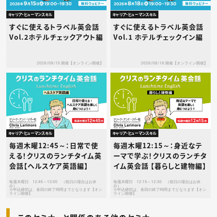
キャリア・ヒューマンスキル
キャリア・ヒューマンスキル
すぐに使えるトラベル英会話
すぐに使えるトラベル英会話
Vol.2ホテルチェックアウト編
Vol.1 ホテルチェックイン編
2026/09/15 開催【オンライン開催】
2026/08/18 開催【オンライン開催】
キャリア・ヒューマンスキル
キャリア・ヒューマンスキル
毎週木曜12:45～：日常で使
毎週木曜12:15～：身近なテ
える！クリスのランチタイム英
ーマで学ぶ！クリスのランチタ
会話【ヘルスケア英語編】
イム英会話 【暮らしと建物編】
毎週木曜日 12:45～13:00 （祝日の場合はお休
毎週木曜日 12:15～12:30 （祝日の場合はお休
み）
み）
※申込締切は、各回の終了時間までとなります【オン
※申込締切は、各回の終了時間までとなります【オン
ライン開催】
ライン開催】