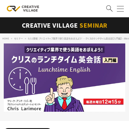
CREATIVE VILLAGE
SEMINAR
ACCOUNT
ログイン
会員登録
HOME
セミナー
9/11開催：クリエイティブ業界で使う英語をおぼえよう！ ～クリスのランチタイム英会話【入門編】～Ble
RECRUIT
クリエイター求人を探す
CREATIVE JOB求人検索
特集求人
採用説明会
転職支援サービス
CONTENTS
スキルアップしたい！
スキルアップしたい！ トップ
デザイン
TOP Creator’s コラム
プログラミング