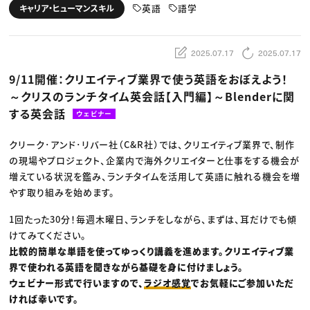
動画配信・映像制作
TOP Creator’s コラム トップ
英語
語学
キャリア・ヒューマンスキル
編集・ライティング
Webクリエイター
セミナー
マーケティング
アプリクリエイター
ディレクション
ゲームクリエイター
業界解説・キャリア事情
映像クリエイター
ニュース・トレンド
2025.07.17
2025.07.17
お役立ち基礎知識
マーケッター
クリエイターインタビュー
ニュース・トレンド トップ
9/11開催：クリエイティブ業界で使う英語をおぼえよう！
C＆R Magazine
Web
～クリスのランチタイム英会話【入門編】～Blenderに関
映像
ゲーム・エンタメ
する英会話
ウェビナー
広告
出版
CREATIVE VILLAGEからのお知らせ
クリーク･アンド･リバー社（C&R社）では、クリエイティブ業界で、制作
の現場やプロジェクト、企業内で海外クリエイターと仕事をする機会が
増えている状況を鑑み、ランチタイムを活用して英語に触れる機会を増
プロフェッショナル×つながる×メディア
やす取り組みを始めます。
1回たった30分！毎週木曜日、ランチをしながら、まずは、耳だけでも傾
けてみてください。
比較的簡単な単語を使ってゆっくり講義を進めます。クリエイティブ業
界で使われる英語を聞きながら基礎を身に付けましょう。
ウェビナー形式で行いますので、
ラジオ感覚
でお気軽にご参加いただ
ければ幸いです。