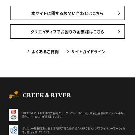
本サイトに関するお問い合わせはこちら
クリエイティブでお困りの企業様はこちら
よくあるご質問
サイトガイドライン
CREEK & RIVER Co., Ltd.
CREATIVE VILLAGEは株式会社クリーク･アンド･リバー社（東京証券
取引所プライム市場、
証券コード4763）が運営しています。
当社は、一般財団法人日本情報経済社会推進協会（JIPDEC）より
「プライバシーマーク」の
付与認定を受けています。