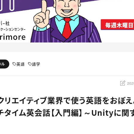
英語
語学
キル
202
：クリエイティブ業界で使う英語をおぼえ
チタイム英会話【入門編】～Unityに関