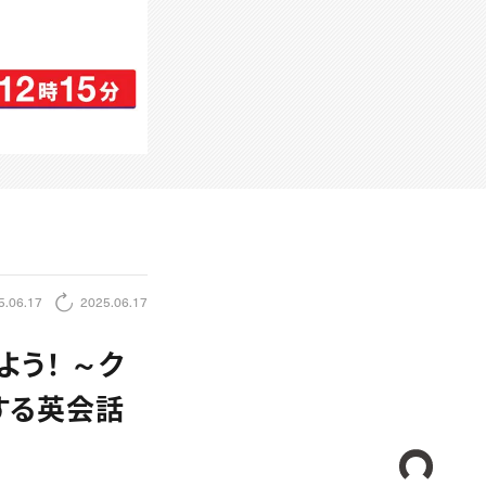
5.06.17
2025.06.17
よう！ ～ク
する英会話
CREA