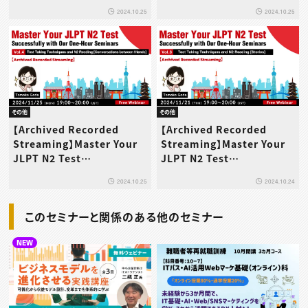
Successfully with Our
Successfully with Our
2024.10.25
2024.10.25
One-Hour Seminars
One-Hour Seminars
Vol.6 Test Taking
Vol.5 Test Taking
Techniques and N2
Techniques and N2
Wrap-up
Reading [Editorials]
その他
その他
【Archived Recorded
【Archived Recorded
Streaming】Master Your
Streaming】Master Your
JLPT N2 Test
JLPT N2 Test
Successfully with Our
Successfully with Our
2024.10.25
2024.10.24
One-Hour Seminars
One-Hour Seminars
Vol.4 Test Taking
Vol.3 Test Taking
このセミナーと関係のある他のセミナー
Techniques and N2
Techniques and N2
Reading [Conversations
Reading [Stories]
NEW
between friends]