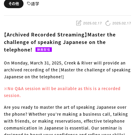
動画配信・映像制作
TOP Creator’s コラム トップ
語学
その他
編集・ライティング
Webクリエイター
セミナー
マーケティング
アプリクリエイター
ディレクション
ゲームクリエイター
業界解説・キャリア事情
映像クリエイター
ニュース・トレンド
2025.02.17
2025.02.17
お役立ち基礎知識
マーケッター
クリエイターインタビュー
ニュース・トレンド トップ
【Archived Recorded Streaming】Master the
C＆R Magazine
Web
challenge of speaking Japanese on the
映像
ゲーム・エンタメ
telephone!
録画配信
広告
出版
CREATIVE VILLAGEからのお知らせ
On Monday, March 31, 2025, Creek & River will provide an
archived recording of the [Master the challenge of speaking
Japanese on the telephone!]
プロフェッショナル×つながる×メディア
※No Q&A session will be available as this is a recorded
session.
Are you ready to master the art of speaking Japanese over
the phone? Whether you’re making a business call, talking
with friends, or making reservations, effective telephone
communication in Japanese is essential. Our seminar is
designed to boost your confidence and refine your skills!