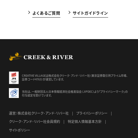
よくあるご質問
サイトガイドライン
CREEK & RIVER Co., Ltd.
CREATIVE VILLAGEは株式会社クリーク･アンド･リバー社（東京証券
取引所プライム市場、
証券コード4763）が運営しています。
当社は、一般財団法人日本情報経済社会推進協会（JIPDEC）より
「プライバシーマーク」の
付与認定を受けています。
運営：株式会社クリーク･アンド･リバー社
プライバシーポリシー
クリーク･アンド･リバー社会員規約
特定個人情報基本方針
サイトポリシー