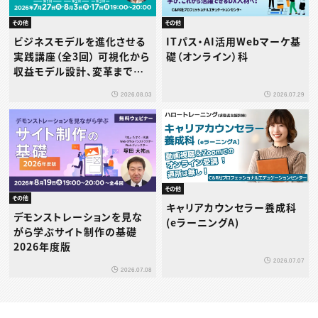
その他
その他
ビジネスモデルを進化させる
ITパス・AI活用Webマーケ基
実践講座（全3回） 可視化から
礎（オンライン）科
収益モデル設計、変革までを
体系的に学ぶ
2026.08.03
2026.07.29
その他
その他
キャリアカウンセラー養成科
デモンストレーションを見な
(eラーニングA)
がら学ぶサイト制作の基礎
2026年度版
2026.07.07
2026.07.08