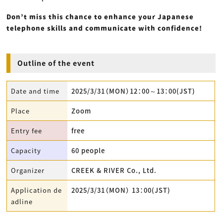
Don’t miss this chance to enhance your Japanese
telephone skills and communicate with confidence!
Outline of the event
Date and time
2025/3/31（MON）12：00～13：00(JST)
Place
Zoom
Entry fee
free
Capacity
60 people
Organizer
CREEK & RIVER Co., Ltd.
Application de
2025/3/31（MON） 13：00(JST)
adline