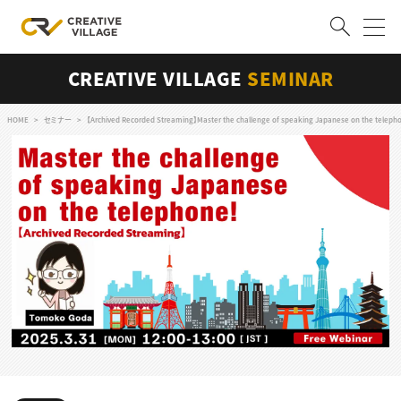
CREATIVE VILLAGE
SEMINAR
ACCOUNT
ログイン
会員登録
HOME
セミナー
【Archived Recorded Streaming】Master the challenge of speaking Japanese on the teleph
RECRUIT
クリエイター求人を探す
CREATIVE JOB求人検索
特集求人
採用説明会
転職支援サービス
CONTENTS
スキルアップしたい！
スキルアップしたい！ トップ
デザイン
TOP Creator’s コラム
プログラミング